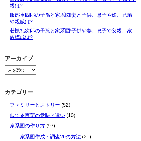
親は?
服部卓四郎の子孫と家系図!妻と子供、息子や娘、兄弟
や親戚は?
若槻礼次郎の子孫と家系図!子供や妻、息子や父親、家
族構成は?
アーカイブ
カテゴリー
ファミリーヒストリー
(52)
似てる言葉の意味と違い
(10)
家系図の作り方
(97)
家系図作成・調査20の方法
(21)