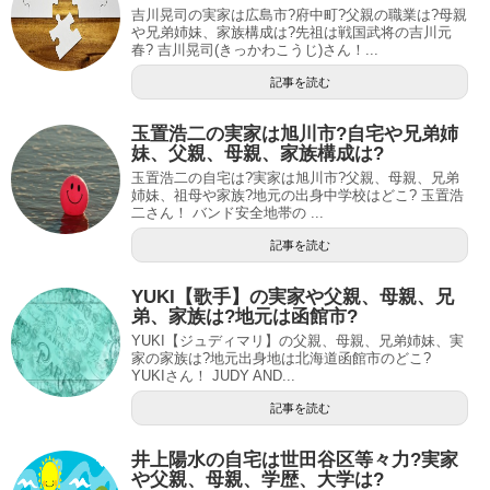
吉川晃司の実家は広島市?府中町?父親の職業は?母親
や兄弟姉妹、家族構成は?先祖は戦国武将の吉川元
春? 吉川晃司(きっかわこうじ)さん！...
記事を読む
玉置浩二の実家は旭川市?自宅や兄弟姉
妹、父親、母親、家族構成は?
玉置浩二の自宅は?実家は旭川市?父親、母親、兄弟
姉妹、祖母や家族?地元の出身中学校はどこ? 玉置浩
二さん！ バンド安全地帯の ...
記事を読む
YUKI【歌手】の実家や父親、母親、兄
弟、家族は?地元は函館市?
YUKI【ジュディマリ】の父親、母親、兄弟姉妹、実
家の家族は?地元出身地は北海道函館市のどこ?
YUKIさん！ JUDY AND...
記事を読む
井上陽水の自宅は世田谷区等々力?実家
や父親、母親、学歴、大学は?