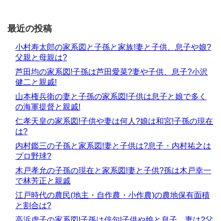
最近の投稿
小村寿太郎の家系図と子孫と家族!妻と子供、息子や娘?
父親と母親は?
芦田均の家系図!子孫は芦田愛菜?妻や子供、息子?小沢
健二と親戚!
山本権兵衛の妻と子孫の家系図!子供は息子と娘で多く
の海軍提督と親戚!
仁孝天皇の家系図!子供や妻は何人?娘は和宮!子孫の現在
は?
内村鑑三の子孫と家系図!妻と子供は?息子・内村祐之は
プロ野球?
木戸孝允の子孫の現在と家系図!妻と子供?孫は木戸幸一
で林芳正と親戚
江戸時代の農民(地主・自作農・小作農)の農地保有面積
と割合は?
高浜虚子の家系図!子孫は俳句!子供や娘と息子、妻は?父