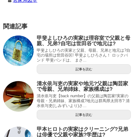
名家系図堂
関連記事
甲斐よしひろの実家は理容室で父親と母
親、兄弟?自宅は世田谷で地元は?
甲斐よしひろの実家と父親、母親、兄弟と地元は?自
宅の場所は世田谷区! 甲斐よしひろさん！ ロックバ
ンド 甲斐バンドは、 まさ...
記事を読む
清水依与吏の実家や地元?父親は陶芸家
で母親、兄弟姉妹、家族構成は?
清水依与吏【back number】の父親は陶芸家!実家の
母親・兄弟姉妹、家族構成?地元は群馬県太田市? 清
水依与吏(しみずいより)さ...
記事を読む
甲本ヒロトの実家はクリーニング?兄弟
は俳優で父親や家族?学歴は?