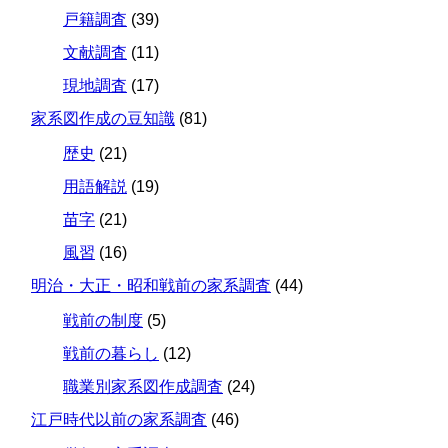
戸籍調査
(39)
文献調査
(11)
現地調査
(17)
家系図作成の豆知識
(81)
歴史
(21)
用語解説
(19)
苗字
(21)
風習
(16)
明治・大正・昭和戦前の家系調査
(44)
戦前の制度
(5)
戦前の暮らし
(12)
職業別家系図作成調査
(24)
江戸時代以前の家系調査
(46)