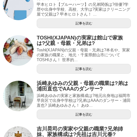
甲本ヒロト【ブルーハーツ】の兄弟関係は?俳優?学
歴や出身中学校、高校、大学は?実家はクリーニング
屋で父親は? 甲本ヒロトさん！ ...
記事を読む
TOSHI(XJAPAN)の実家は館山で家族
は?父親・母親・兄弟は?
Toshl(XJAPAN)の父親・母親・兄弟は?本名や、実家
の家族の職業と、地元・千葉県館山市について
TOSHIさん！ 世界的...
記事を読む
浜崎あゆみの父親・母親の職業は?弟は
浦田直也でAAAのダンサー?
浜崎あゆみの実家と家族構成は?地元出身地は福岡市
早良区で出身中学校は?兄弟はAAAのダンサー・浦田
直也? 浜崎あゆみさん！ あゆ...
記事を読む
吉川晃司の実家や父親の職業?兄弟姉
妹、家族構成は?先祖は吉川元春?