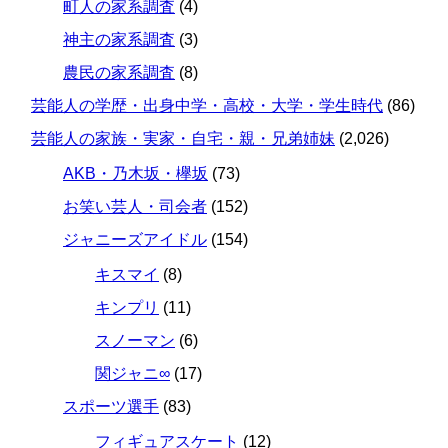
町人の家系調査
(4)
神主の家系調査
(3)
農民の家系調査
(8)
芸能人の学歴・出身中学・高校・大学・学生時代
(86)
芸能人の家族・実家・自宅・親・兄弟姉妹
(2,026)
AKB・乃木坂・欅坂
(73)
お笑い芸人・司会者
(152)
ジャニーズアイドル
(154)
キスマイ
(8)
キンプリ
(11)
スノーマン
(6)
関ジャニ∞
(17)
スポーツ選手
(83)
フィギュアスケート
(12)