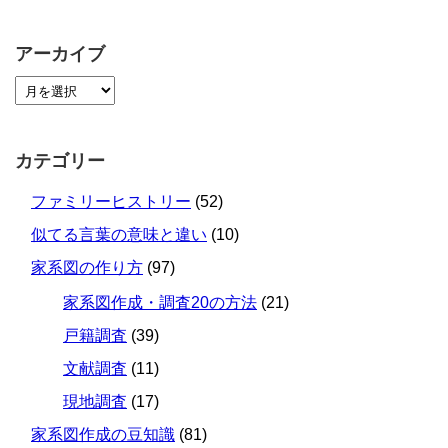
アーカイブ
カテゴリー
ファミリーヒストリー
(52)
似てる言葉の意味と違い
(10)
家系図の作り方
(97)
家系図作成・調査20の方法
(21)
戸籍調査
(39)
文献調査
(11)
現地調査
(17)
家系図作成の豆知識
(81)