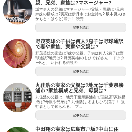
親、兄弟、家族は?マネージャー?
坂本勇人の兄弟はマネージャー?父親・母親は?兄弟
姉妹の構成は?実家は伊丹市でお金持ち? 坂本勇人(さ
かもと・はやと)選手！ 読売...
記事を読む
野茂英雄の子供は何人?息子は野球通訳
で妻や家族、実家や父親は?
野茂英雄の家族は?嫁や父親、子供は何人?息子は野
球通訳?地元は? 野茂英雄(のもひでお)さん！ ドクタ
ーKと、 いわれる伝説の...
記事を読む
丸佳浩の実家の父親は?地元は千葉県勝
浦市?家族構成と兄弟、母親は?
丸佳浩の父親は、地元千葉県勝浦市で理髪店?家族構
成は?母親や兄弟は? 丸佳浩(まるよしひろ)選手！ 強
打者として知られる、 プ...
記事を読む
中田翔の実家は広島市戸坂?中山に住