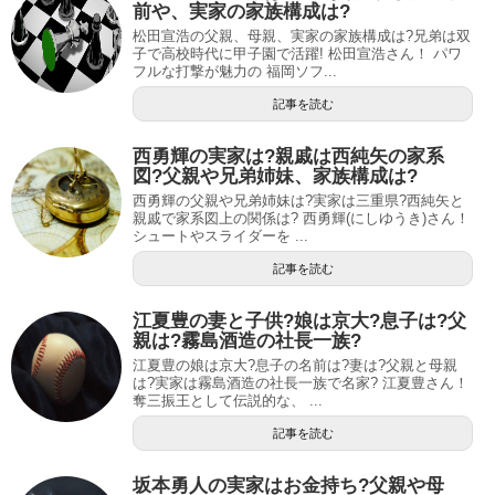
前や、実家の家族構成は?
松田宣浩の父親、母親、実家の家族構成は?兄弟は双
子で高校時代に甲子園で活躍! 松田宣浩さん！ パワ
フルな打撃が魅力の 福岡ソフ...
記事を読む
西勇輝の実家は?親戚は西純矢の家系
図?父親や兄弟姉妹、家族構成は?
西勇輝の父親や兄弟姉妹は?実家は三重県?西純矢と
親戚で家系図上の関係は? 西勇輝(にしゆうき)さん！
シュートやスライダーを ...
記事を読む
江夏豊の妻と子供?娘は京大?息子は?父
親は?霧島酒造の社長一族?
江夏豊の娘は京大?息子の名前は?妻は?父親と母親
は?実家は霧島酒造の社長一族で名家? 江夏豊さん！
奪三振王として伝説的な、 ...
記事を読む
坂本勇人の実家はお金持ち?父親や母