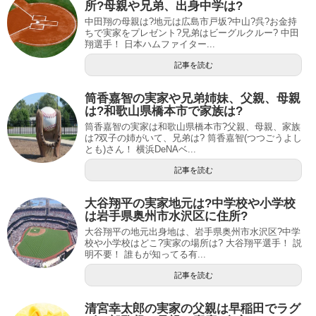
所?母親や兄弟、出身中学は?
中田翔の母親は?地元は広島市戸坂?中山?呉?お金持
ちで実家をプレゼント?兄弟はビーグルクルー? 中田
翔選手！ 日本ハムファイター...
記事を読む
筒香嘉智の実家や兄弟姉妹、父親、母親
は?和歌山県橋本市で家族は?
筒香嘉智の実家は和歌山県橋本市?父親、母親、家族
は?双子の姉がいて、兄弟は? 筒香嘉智(つつごうよし
とも)さん！ 横浜DeNAベ...
記事を読む
大谷翔平の実家地元は?中学校や小学校
は岩手県奥州市水沢区に住所?
大谷翔平の地元出身地は、岩手県奥州市水沢区?中学
校や小学校はどこ?実家の場所は? 大谷翔平選手！ 説
明不要！ 誰もが知ってる有...
記事を読む
清宮幸太郎の実家の父親は早稲田でラグ