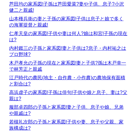
芦田均の家系図!子孫は芦田愛菜?妻や子供、息子?小沢
健二と親戚!
山本権兵衛の妻と子孫の家系図!子供は息子と娘で多く
の海軍提督と親戚!
仁孝天皇の家系図!子供や妻は何人?娘は和宮!子孫の現在
は?
内村鑑三の子孫と家系図!妻と子供は?息子・内村祐之は
プロ野球?
木戸孝允の子孫の現在と家系図!妻と子供?孫は木戸幸一
で林芳正と親戚
江戸時代の農民(地主・自作農・小作農)の農地保有面積
と割合は?
高浜虚子の家系図!子孫は俳句!子供や娘と息子、妻は?父
親は?
服部卓四郎の子孫と家系図!妻と子供、息子や娘、兄弟
や親戚は?
若槻礼次郎の子孫と家系図!子供や妻、息子や父親、家
族構成は?