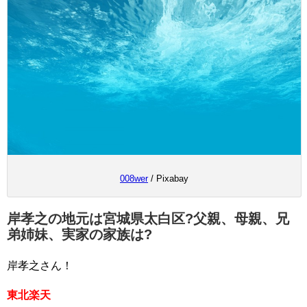
008wer
/ Pixabay
岸孝之の地元は宮城県太白区?父親、母親、兄
弟姉妹、実家の家族は?
岸孝之さん！
東北楽天