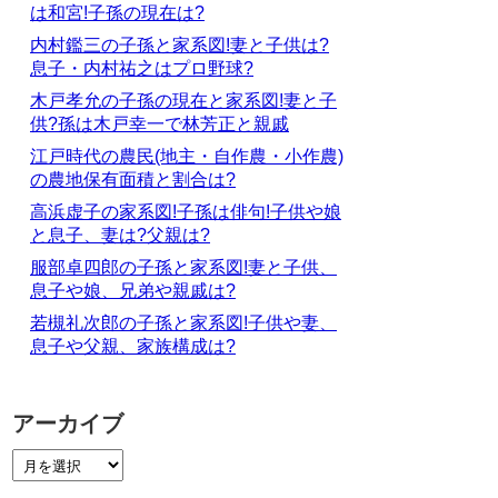
は和宮!子孫の現在は?
内村鑑三の子孫と家系図!妻と子供は?
息子・内村祐之はプロ野球?
木戸孝允の子孫の現在と家系図!妻と子
供?孫は木戸幸一で林芳正と親戚
江戸時代の農民(地主・自作農・小作農)
の農地保有面積と割合は?
高浜虚子の家系図!子孫は俳句!子供や娘
と息子、妻は?父親は?
服部卓四郎の子孫と家系図!妻と子供、
息子や娘、兄弟や親戚は?
若槻礼次郎の子孫と家系図!子供や妻、
息子や父親、家族構成は?
アーカイブ