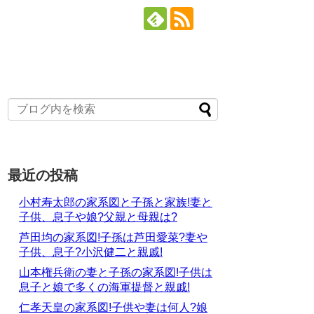
最近の投稿
小村寿太郎の家系図と子孫と家族!妻と
子供、息子や娘?父親と母親は?
芦田均の家系図!子孫は芦田愛菜?妻や
子供、息子?小沢健二と親戚!
山本権兵衛の妻と子孫の家系図!子供は
息子と娘で多くの海軍提督と親戚!
仁孝天皇の家系図!子供や妻は何人?娘