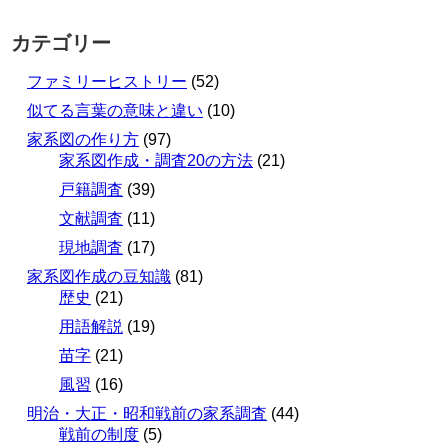
カテゴリー
ファミリーヒストリー
(52)
似てる言葉の意味と違い
(10)
家系図の作り方
(97)
家系図作成・調査20の方法
(21)
戸籍調査
(39)
文献調査
(11)
現地調査
(17)
家系図作成の豆知識
(81)
歴史
(21)
用語解説
(19)
苗字
(21)
風習
(16)
明治・大正・昭和戦前の家系調査
(44)
戦前の制度
(5)