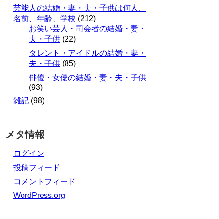
芸能人の結婚・妻・夫・子供は何人、
名前、年齢、学校
(212)
お笑い芸人・司会者の結婚・妻・
夫・子供
(22)
タレント・アイドルの結婚・妻・
夫・子供
(85)
俳優・女優の結婚・妻・夫・子供
(93)
雑記
(98)
メタ情報
ログイン
投稿フィード
コメントフィード
WordPress.org