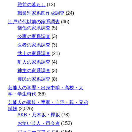
戦前の暮らし
(12)
職業別家系図作成調査
(24)
江戸時代以前の家系調査
(46)
僧侶の家系調査
(5)
公家の家系調査
(3)
医者の家系調査
(3)
武士の家系調査
(21)
町人の家系調査
(4)
神主の家系調査
(3)
農民の家系調査
(8)
芸能人の学歴・出身中学・高校・大
学・学生時代
(86)
芸能人の家族・実家・自宅・親・兄弟
姉妹
(2,026)
AKB・乃木坂・欅坂
(73)
お笑い芸人・司会者
(152)
ジャニーズアイドル
(154)