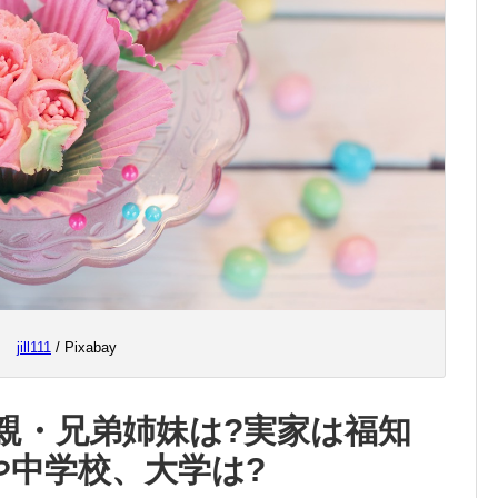
jill111
/ Pixabay
親・兄弟姉妹は?実家は福知
や中学校、大学は?