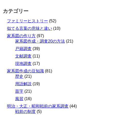
カテゴリー
ファミリーヒストリー
(52)
似てる言葉の意味と違い
(10)
家系図の作り方
(97)
家系図作成・調査20の方法
(21)
戸籍調査
(39)
文献調査
(11)
現地調査
(17)
家系図作成の豆知識
(81)
歴史
(21)
用語解説
(19)
苗字
(21)
風習
(16)
明治・大正・昭和戦前の家系調査
(44)
戦前の制度
(5)