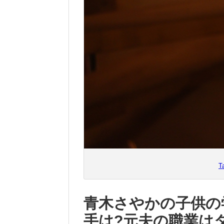
T
青木さやかの子供の
手は?元夫の職業は