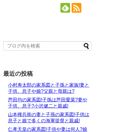
最近の投稿
小村寿太郎の家系図と子孫と家族!妻と
子供、息子や娘?父親と母親は?
芦田均の家系図!子孫は芦田愛菜?妻や
子供、息子?小沢健二と親戚!
山本権兵衛の妻と子孫の家系図!子供は
息子と娘で多くの海軍提督と親戚!
仁孝天皇の家系図!子供や妻は何人?娘