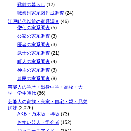
戦前の暮らし
(12)
職業別家系図作成調査
(24)
江戸時代以前の家系調査
(46)
僧侶の家系調査
(5)
公家の家系調査
(3)
医者の家系調査
(3)
武士の家系調査
(21)
町人の家系調査
(4)
神主の家系調査
(3)
農民の家系調査
(8)
芸能人の学歴・出身中学・高校・大
学・学生時代
(86)
芸能人の家族・実家・自宅・親・兄弟
姉妹
(2,026)
AKB・乃木坂・欅坂
(73)
お笑い芸人・司会者
(152)
ジャニーズアイドル
(154)