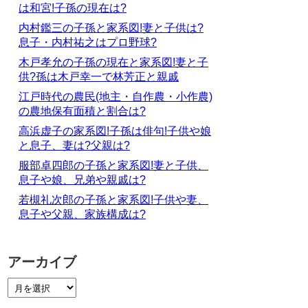
は和宮!子孫の現在は?
内村鑑三の子孫と家系図!妻と子供は?
息子・内村祐之はプロ野球?
木戸孝允の子孫の現在と家系図!妻と子
供?孫は木戸幸一で林芳正と親戚
江戸時代の農民(地主・自作農・小作農)
の農地保有面積と割合は?
高浜虚子の家系図!子孫は俳句!子供や娘
と息子、妻は?父親は?
服部卓四郎の子孫と家系図!妻と子供、
息子や娘、兄弟や親戚は?
若槻礼次郎の子孫と家系図!子供や妻、
息子や父親、家族構成は?
アーカイブ