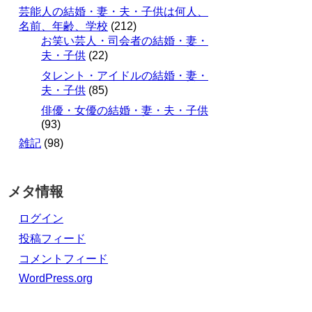
芸能人の結婚・妻・夫・子供は何人、
名前、年齢、学校
(212)
お笑い芸人・司会者の結婚・妻・
夫・子供
(22)
タレント・アイドルの結婚・妻・
夫・子供
(85)
俳優・女優の結婚・妻・夫・子供
(93)
雑記
(98)
メタ情報
ログイン
投稿フィード
コメントフィード
WordPress.org