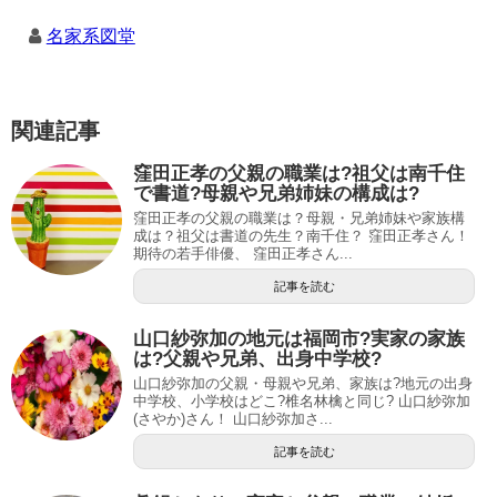
名家系図堂
関連記事
窪田正孝の父親の職業は?祖父は南千住
で書道?母親や兄弟姉妹の構成は?
窪田正孝の父親の職業は？母親・兄弟姉妹や家族構
成は？祖父は書道の先生？南千住？ 窪田正孝さん！
期待の若手俳優、 窪田正孝さん...
記事を読む
山口紗弥加の地元は福岡市?実家の家族
は?父親や兄弟、出身中学校?
山口紗弥加の父親・母親や兄弟、家族は?地元の出身
中学校、小学校はどこ?椎名林檎と同じ? 山口紗弥加
(さやか)さん！ 山口紗弥加さ...
記事を読む