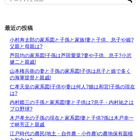
最近の投稿
小村寿太郎の家系図と子孫と家族!妻と子供、息子や娘?
父親と母親は?
芦田均の家系図!子孫は芦田愛菜?妻や子供、息子?小沢
健二と親戚!
山本権兵衛の妻と子孫の家系図!子供は息子と娘で多く
の海軍提督と親戚!
仁孝天皇の家系図!子供や妻は何人?娘は和宮!子孫の現在
は?
内村鑑三の子孫と家系図!妻と子供は?息子・内村祐之は
プロ野球?
木戸孝允の子孫の現在と家系図!妻と子供?孫は木戸幸一
で林芳正と親戚
江戸時代の農民(地主・自作農・小作農)の農地保有面積