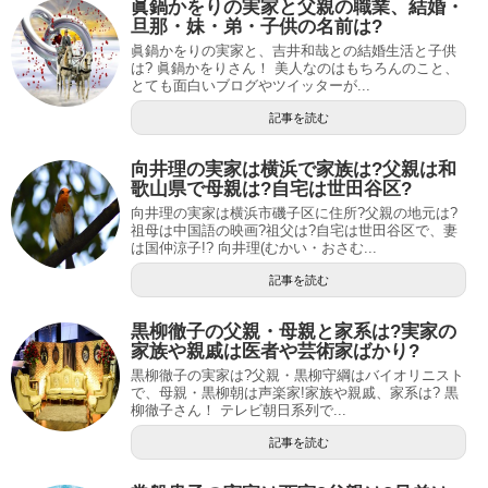
眞鍋かをりの実家と父親の職業、結婚・
旦那・妹・弟・子供の名前は?
眞鍋かをりの実家と、吉井和哉との結婚生活と子供
は? 眞鍋かをりさん！ 美人なのはもちろんのこと、
とても面白いブログやツイッターが...
記事を読む
向井理の実家は横浜で家族は?父親は和
歌山県で母親は?自宅は世田谷区?
向井理の実家は横浜市磯子区に住所?父親の地元は?
祖母は中国語の映画?祖父は?自宅は世田谷区で、妻
は国仲涼子!? 向井理(むかい・おさむ...
記事を読む
黒柳徹子の父親・母親と家系は?実家の
家族や親戚は医者や芸術家ばかり?
黒柳徹子の実家は?父親・黒柳守綱はバイオリニスト
で、母親・黒柳朝は声楽家!家族や親戚、家系は? 黒
柳徹子さん！ テレビ朝日系列で...
記事を読む