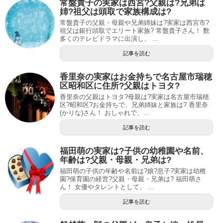
常盤貴子の実家は西宮?父親は?兄弟は
姉?祖父は頭取で家族構成は?
常盤貴子の父親・母親や兄弟姉妹は?実家は西宮市?
祖父は銀行頭取でエリート家族? 常盤貴子さん！ 数
多くのテレビドラマに出演し、 ...
記事を読む
香里奈の実家はお金持ちで名古屋市瑞穂
区昭和区に住所?父親はトヨタ?
香里奈の父親はトヨタ?母親は?実家は名古屋市瑞穂
区?昭和区?お金持ちで、兄弟姉妹と家族は? 香里奈
(かりな)さん！ おしゃれで、...
記事を読む
福田萌の実家は?子供の幼稚園や名前、
年齢は?父親・母親・兄弟は?
福田萌の子供の年齢や名前は?娘?息子?実家は幼稚
園?保育園の経営?父親・母親・兄弟は? 福田萌さ
ん！ 女優やタレントとして、 ...
記事を読む