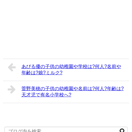
あびる優の子供の幼稚園や学校は?何人?名前や
年齢は?娘?ミルク?
菅野美穂の子供の幼稚園や名前は?何人?年齢は?
天才児で有名小学校へ?