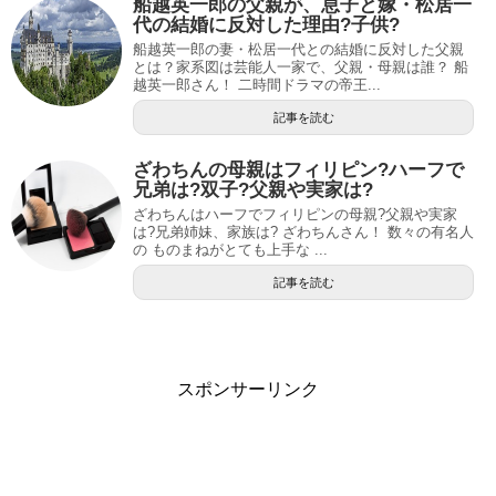
船越英一郎の父親が、息子と嫁・松居一
代の結婚に反対した理由?子供?
船越英一郎の妻・松居一代との結婚に反対した父親
とは？家系図は芸能人一家で、父親・母親は誰？ 船
越英一郎さん！ 二時間ドラマの帝王...
記事を読む
ざわちんの母親はフィリピン?ハーフで
兄弟は?双子?父親や実家は?
ざわちんはハーフでフィリピンの母親?父親や実家
は?兄弟姉妹、家族は? ざわちんさん！ 数々の有名人
の ものまねがとても上手な ...
記事を読む
スポンサーリンク