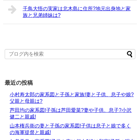
千鳥大悟の実家は北木島に住所?地元出身地と家
族と兄弟姉妹は?
最近の投稿
小村寿太郎の家系図と子孫と家族!妻と子供、息子や娘?
父親と母親は?
芦田均の家系図!子孫は芦田愛菜?妻や子供、息子?小沢
健二と親戚!
山本権兵衛の妻と子孫の家系図!子供は息子と娘で多く
の海軍提督と親戚!