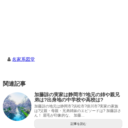
名家系図堂
関連記事
加藤諒の実家は静岡市?地元の姉や親兄
弟は?出身地の中学校や高校は?
加藤諒の地元は静岡市?浜松市?掛川市?実家の家族
は?父親・母親・兄弟姉妹のエピソードは? 加藤諒さ
ん！ 眉毛が印象的な、 加藤...
記事を読む