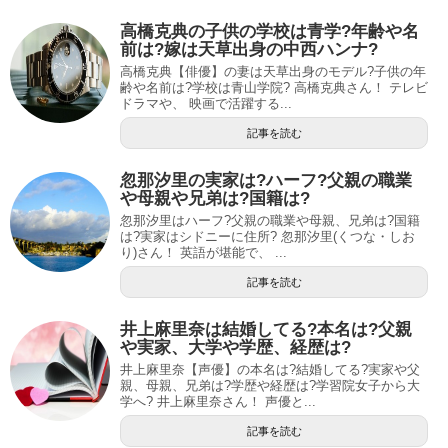
高橋克典の子供の学校は青学?年齢や名
前は?嫁は天草出身の中西ハンナ?
高橋克典【俳優】の妻は天草出身のモデル?子供の年
齢や名前は?学校は青山学院? 高橋克典さん！ テレビ
ドラマや、 映画で活躍する...
記事を読む
忽那汐里の実家は?ハーフ?父親の職業
や母親や兄弟は?国籍は?
忽那汐里はハーフ?父親の職業や母親、兄弟は?国籍
は?実家はシドニーに住所? 忽那汐里(くつな・しお
り)さん！ 英語が堪能で、 ...
記事を読む
井上麻里奈は結婚してる?本名は?父親
や実家、大学や学歴、経歴は?
井上麻里奈【声優】の本名は?結婚してる?実家や父
親、母親、兄弟は?学歴や経歴は?学習院女子から大
学へ? 井上麻里奈さん！ 声優と...
記事を読む