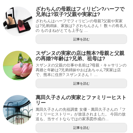
ざわちんの母親はフィリピン?ハーフで
兄弟は?双子?父親や実家は?
ざわちんはハーフでフィリピンの母親?父親や実家
は?兄弟姉妹、家族は? ざわちんさん！ 数々の有名人
の ものまねがとても上手な ...
記事を読む
スザンヌの実家の店は熊本?母親と父親
の再婚?年齢は?兄弟、祖母は?
スザンヌの父親の仕事や名前は?母親・キャサリンの
再婚と年齢は?兄弟姉妹やおばあちゃん?実家は店
で、熊本に住所? スザンヌさん！ ...
記事を読む
萬田久子さんの実家とファミリーヒスト
リー
萬田久子さんの先祖調査 女優・萬田久子さんの『フ
ァミリーヒストリー』が放送されました。 今回の放
送も、当サイトならではの家系図作成の...
記事を読む