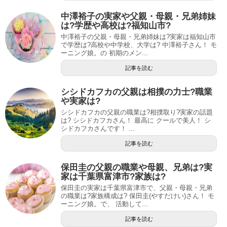
中澤裕子の実家や父親・母親・兄弟姉妹
は?学歴や高校は?福知山市?
中澤裕子の父親・母親・兄弟姉妹は?実家は福知山市
で学歴は?高校や中学校、大学は? 中澤裕子さん！ モ
ーニング娘。の 初期のメン...
記事を読む
シシドカフカの父親は相撲の力士?職業
や実家は?
シシドカフカの父親の職業は?相撲取り?実家の話題
は? シシドカフカさん！ 最高に クールで美人！ シ
シドカフカさんです！ ...
記事を読む
保田圭の父親の職業や母親、兄弟は?実
家は千葉県富津市?家族は?
保田圭の実家は千葉県富津市で、父親・母親・兄弟
の職業は?家族構成は? 保田圭(やすだけい)さん！ モ
ーニング娘。で、 活動して...
記事を読む