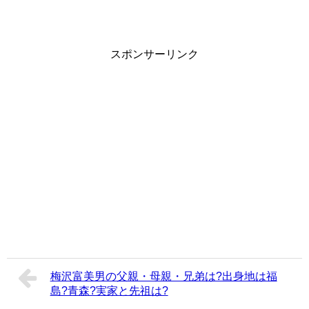
スポンサーリンク
梅沢富美男の父親・母親・兄弟は?出身地は福
島?青森?実家と先祖は?