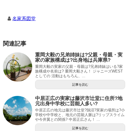
名家系図堂
関連記事
重岡大毅の兄弟姉妹は?父親・母親・実
家の家族構成は?出身地は兵庫県?
重岡大毅の実家の父親・母親は?兄弟姉妹はいる?家
族構成や名前は? 重岡大毅さん！ ジャニーズWEST
としての 活動はもちろん、...
記事を読む
中居正広の実家は藤沢市辻堂に住所?地
元出身中学校に芸能人多い?
中居正広の地元は藤沢市辻堂?鵠沼?実家の場所は?小
学校や中学校と、地元の芸能人脈は?リップスライム
や今井翼との関係? 中居正広さん！ ...
記事を読む