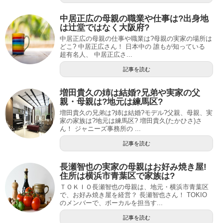
中居正広の母親の職業や仕事は?出身地
は辻堂ではなく大阪府?
中居正広の母親の仕事や職業は?母親の実家の場所は
どこ? 中居正広さん！ 日本中の 誰もが知っている
超有名人、 中居正広さ...
記事を読む
増田貴久の姉は結婚?兄弟や実家の父
親・母親は?地元は練馬区?
増田貴久の兄弟は?姉は結婚?モデル?父親、母親、実
家の家族は?地元は練馬区? 増田貴久(たかひさ)さ
ん！ ジャニーズ事務所の ...
記事を読む
長瀬智也の実家の母親はお好み焼き屋!
住所は横浜市青葉区で家族は?
ＴＯＫＩＯ長瀬智也の母親は、地元・横浜市青葉区
で、お好み焼き屋を経営？ 長瀬智也さん！ TOKIO
のメンバーで、ボーカルを担当す...
記事を読む