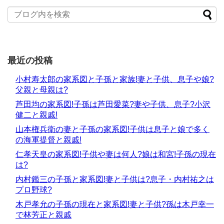
最近の投稿
小村寿太郎の家系図と子孫と家族!妻と子供、息子や娘?
父親と母親は?
芦田均の家系図!子孫は芦田愛菜?妻や子供、息子?小沢
健二と親戚!
山本権兵衛の妻と子孫の家系図!子供は息子と娘で多く
の海軍提督と親戚!
仁孝天皇の家系図!子供や妻は何人?娘は和宮!子孫の現在
は?
内村鑑三の子孫と家系図!妻と子供は?息子・内村祐之は
プロ野球?
木戸孝允の子孫の現在と家系図!妻と子供?孫は木戸幸一
で林芳正と親戚