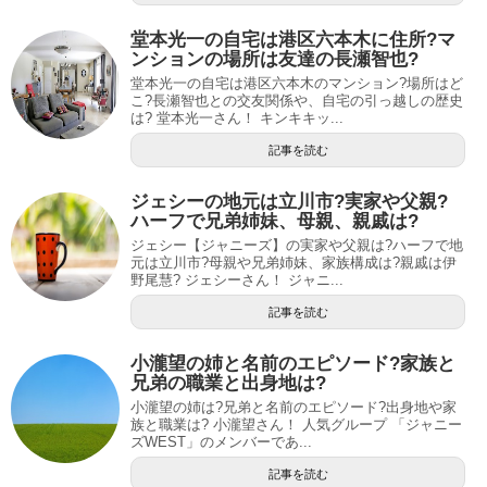
堂本光一の自宅は港区六本木に住所?マ
ンションの場所は友達の長瀬智也?
堂本光一の自宅は港区六本木のマンション?場所はど
こ?長瀬智也との交友関係や、自宅の引っ越しの歴史
は? 堂本光一さん！ キンキキッ...
記事を読む
ジェシーの地元は立川市?実家や父親?
ハーフで兄弟姉妹、母親、親戚は?
ジェシー【ジャニーズ】の実家や父親は?ハーフで地
元は立川市?母親や兄弟姉妹、家族構成は?親戚は伊
野尾慧? ジェシーさん！ ジャニ...
記事を読む
小瀧望の姉と名前のエピソード?家族と
兄弟の職業と出身地は?
小瀧望の姉は?兄弟と名前のエピソード?出身地や家
族と職業は? 小瀧望さん！ 人気グループ 「ジャニー
ズWEST」のメンバーであ...
記事を読む