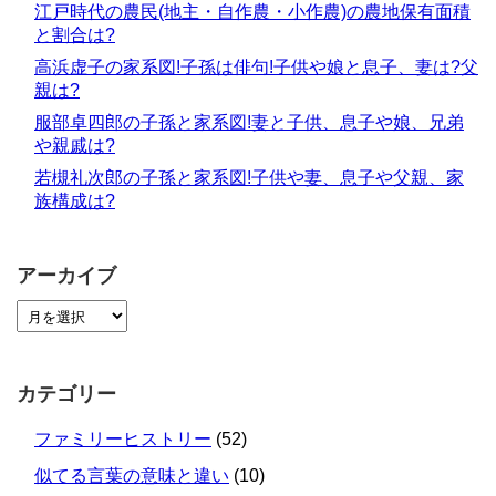
江戸時代の農民(地主・自作農・小作農)の農地保有面積
と割合は?
高浜虚子の家系図!子孫は俳句!子供や娘と息子、妻は?父
親は?
服部卓四郎の子孫と家系図!妻と子供、息子や娘、兄弟
や親戚は?
若槻礼次郎の子孫と家系図!子供や妻、息子や父親、家
族構成は?
アーカイブ
カテゴリー
ファミリーヒストリー
(52)
似てる言葉の意味と違い
(10)