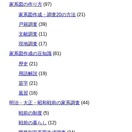
家系図の作り方
(97)
家系図作成・調査20の方法
(21)
戸籍調査
(39)
文献調査
(11)
現地調査
(17)
家系図作成の豆知識
(81)
歴史
(21)
用語解説
(19)
苗字
(21)
風習
(16)
明治・大正・昭和戦前の家系調査
(44)
戦前の制度
(5)
戦前の暮らし
(12)