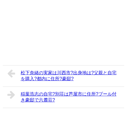
松下奈緒の実家は川西市?出身地は?父親と自宅
を購入?都内に住所?豪邸?
稲葉浩志の自宅?別荘は芦屋市に住所?プール付
き豪邸で六麓荘?