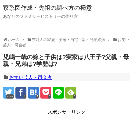
家系図作成・先祖の調べ方の極意
あなたのファミリーヒストリーの作り方
ホーム
芸能人の家族・実家・自宅・親・兄弟姉妹
お笑い
芸人・司会者
児嶋一哉の嫁と子供は?実家は八王子?父親・母
親・兄弟は?学歴は?
お笑い芸人・司会者
error
0
0
スポンサーリンク