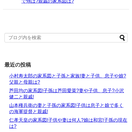
で甥は?親戚の家系図は?
最近の投稿
小村寿太郎の家系図と子孫と家族!妻と子供、息子や娘?
父親と母親は?
芦田均の家系図!子孫は芦田愛菜?妻や子供、息子?小沢
健二と親戚!
山本権兵衛の妻と子孫の家系図!子供は息子と娘で多く
の海軍提督と親戚!
仁孝天皇の家系図!子供や妻は何人?娘は和宮!子孫の現在
は?