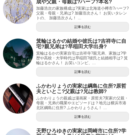
成や父親・母親は?ハーフ?本名?
加藤浩次の家族構成は?実家は北海道小樽市?ハーフ?
父親・母親・兄弟は? 加藤浩次さん！ お笑いタレン
トの、 加藤浩次さん！ ...
記事を読む
箕輪はるかの結婚や彼氏は?吉祥寺に自
宅?親兄弟は?早稲田大学出身?
箕輪はるかの実家自宅は吉祥寺?親兄弟、家族は?学
歴や高校・大学時代は早稲田?彼氏と結婚相手は? 箕
輪はるかさん！ お笑いコンビ、...
記事を読む
ふかわりょうの実家は綱島に住所?原哲
夫といとこ?父親は?兄は教師?
ふかわりょうの親戚は漫画家・原哲夫?実家の父親・
母親・兄弟の職業やエピソードは？地元は横浜市港
北区綱島に住所? ふかわりょうさん！ ...
記事を読む
天野ひろゆきの実家は岡崎市に住所?学