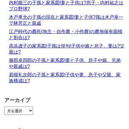
内村鑑三の子孫と家系図!妻と子供は?息子・内村祐之は
プロ野球?
木戸孝允の子孫の現在と家系図!妻と子供?孫は木戸幸一
で林芳正と親戚
江戸時代の農民(地主・自作農・小作農)の農地保有面積
と割合は?
高浜虚子の家系図!子孫は俳句!子供や娘と息子、妻は?父
親は?
服部卓四郎の子孫と家系図!妻と子供、息子や娘、兄弟
や親戚は?
若槻礼次郎の子孫と家系図!子供や妻、息子や父親、家
族構成は?
アーカイブ