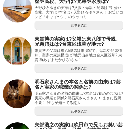
歴や高校、大学は?兄弟や家族は?
天野ひろゆきの実家は?父親・母親・兄弟は?学歴や
高校、大学は?本名は? 天野ひろゆきさん！ お笑いコ
ンビ「キャイ〜ン」のツッコミ...
記事を読む
東貴博の実家は?父親は東八郎で母親、
兄弟姉妹は?台東区浅草が地元?
東貴博の父親は東八郎!弟は東朋宏で、母親や兄弟姉
妹、実家の家族構成は?地元出身地は台東区浅草? 東
貴博(あずまたかひろ)さん！ ...
記事を読む
明石家さんまの本名と名前の由来は?芸
名と実家の職業の関係は?
明石家さんまの名前の由来は?本名は?初めの芸名は?
実家の職業と関係? 明石家さんまさん！ まさに説明
不要！ 誰もが知ってる超大...
記事を読む
矢部浩之の実家は吹田市で兄もお笑い芸