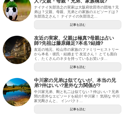
人?父親・母親・兄弟、家族構成?
ナイナイ矢部浩之の実家は大阪府吹田市の団地？兄
弟は？父親、母親、兄弟との家族のエピソードは？
矢部浩之さん！ ナイナイの矢部浩之...
記事を読む
友近の実家、父親は極真?母親は占い
師?先祖は藤原鎌足?本名?結婚?
友近の地元、松山市の家族のファミリーヒストリー
から本名・彼氏・結婚まで 友近さん！ とても面白
く、たくさんのネタを持っているお笑いタ...
記事を読む
中川家の兄弟は似てないが、本当の兄
弟?仲はいい?意外な力関係が?
中川家兄弟、剛と礼二は似てない？仲はいい？兄弟
間の意外なエピソードを紹介! 中川家！ 気弱な 中川
家兄剛さんと、 インパクト...
記事を読む