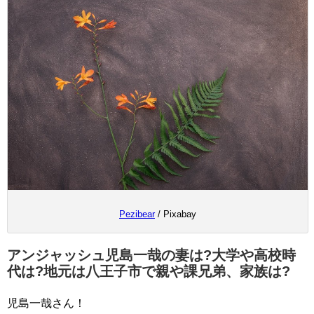
Pezibear
/ Pixabay
アンジャッシュ児島一哉の妻は?大学や高校時
代は?地元は八王子市で親や課兄弟、家族は?
児島一哉さん！