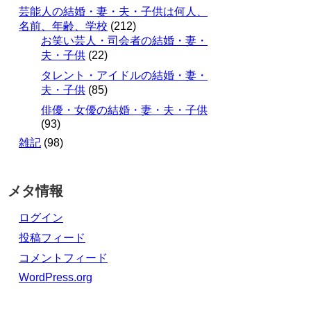
芸能人の結婚・妻・夫・子供は何人、
名前、年齢、学校
(212)
お笑い芸人・司会者の結婚・妻・
夫・子供
(22)
タレント・アイドルの結婚・妻・
夫・子供
(85)
俳優・女優の結婚・妻・夫・子供
(93)
雑記
(98)
メタ情報
ログイン
投稿フィード
コメントフィード
WordPress.org