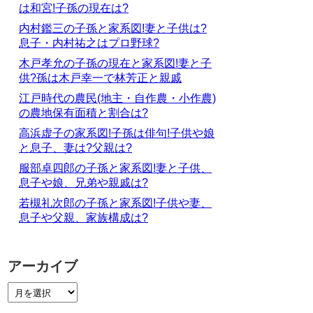
は和宮!子孫の現在は?
内村鑑三の子孫と家系図!妻と子供は?
息子・内村祐之はプロ野球?
木戸孝允の子孫の現在と家系図!妻と子
供?孫は木戸幸一で林芳正と親戚
江戸時代の農民(地主・自作農・小作農)
の農地保有面積と割合は?
高浜虚子の家系図!子孫は俳句!子供や娘
と息子、妻は?父親は?
服部卓四郎の子孫と家系図!妻と子供、
息子や娘、兄弟や親戚は?
若槻礼次郎の子孫と家系図!子供や妻、
息子や父親、家族構成は?
アーカイブ