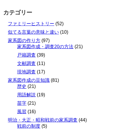
カテゴリー
ファミリーヒストリー
(52)
似てる言葉の意味と違い
(10)
家系図の作り方
(97)
家系図作成・調査20の方法
(21)
戸籍調査
(39)
文献調査
(11)
現地調査
(17)
家系図作成の豆知識
(81)
歴史
(21)
用語解説
(19)
苗字
(21)
風習
(16)
明治・大正・昭和戦前の家系調査
(44)
戦前の制度
(5)