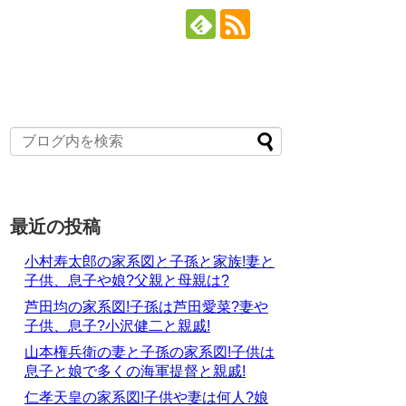
最近の投稿
小村寿太郎の家系図と子孫と家族!妻と
子供、息子や娘?父親と母親は?
芦田均の家系図!子孫は芦田愛菜?妻や
子供、息子?小沢健二と親戚!
山本権兵衛の妻と子孫の家系図!子供は
息子と娘で多くの海軍提督と親戚!
仁孝天皇の家系図!子供や妻は何人?娘