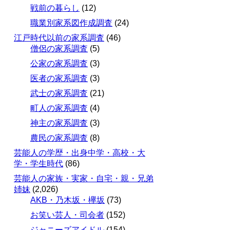
戦前の暮らし
(12)
職業別家系図作成調査
(24)
江戸時代以前の家系調査
(46)
僧侶の家系調査
(5)
公家の家系調査
(3)
医者の家系調査
(3)
武士の家系調査
(21)
町人の家系調査
(4)
神主の家系調査
(3)
農民の家系調査
(8)
芸能人の学歴・出身中学・高校・大
学・学生時代
(86)
芸能人の家族・実家・自宅・親・兄弟
姉妹
(2,026)
AKB・乃木坂・欅坂
(73)
お笑い芸人・司会者
(152)
ジャニーズアイドル
(154)