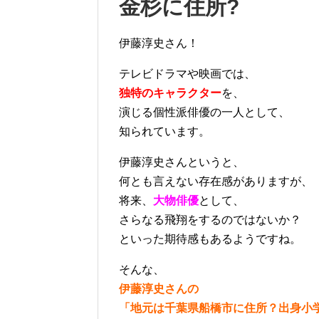
金杉に住所?
伊藤淳史さん！
テレビドラマや映画では、
独特のキャラクター
を、
演じる個性派俳優の一人として、
知られています。
伊藤淳史さんというと、
何とも言えない存在感がありますが、
将来、
大物俳優
として、
さらなる飛翔をするのではないか？
といった期待感もあるようですね。
そんな、
伊藤淳史さんの
「地元は千葉県船橋市に住所？出身小