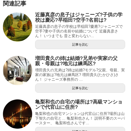
関連記事
近藤真彦の息子はジャニーズ?子供の学
校は慶応?早稲田?空手?名前は?
近藤真彦の息子の学校は早稲田?慶應?ジャニーズで
空手?妻や子供の名前や結婚について 近藤真彦さ
ん！ いつまでも 昔と変わらない...
記事を読む
増田貴久の姉は結婚?兄弟や実家の父
親・母親は?地元は練馬区?
増田貴久の兄弟は?姉は結婚?モデル?父親、母親、実
家の家族は?地元は練馬区? 増田貴久(たかひさ)さ
ん！ ジャニーズ事務所の ...
記事を読む
亀梨和也の自宅の場所は?高級マンショ
ンで代官山に住所?
亀梨和也の自宅マンションは代官山に住所?場所は山
下智久の自宅と… 亀梨和也さん！ 説明不要のスーパ
ースター、 亀梨和也さんです...