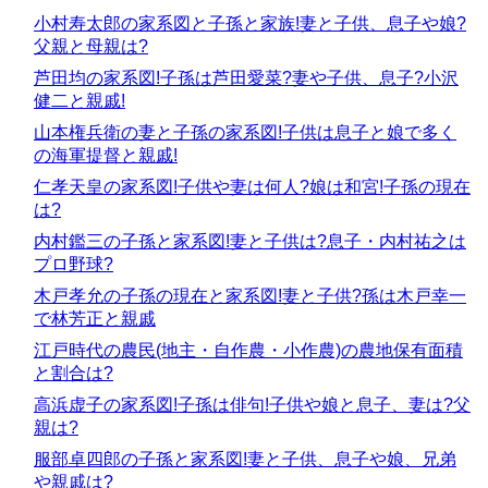
小村寿太郎の家系図と子孫と家族!妻と子供、息子や娘?
父親と母親は?
芦田均の家系図!子孫は芦田愛菜?妻や子供、息子?小沢
健二と親戚!
山本権兵衛の妻と子孫の家系図!子供は息子と娘で多く
の海軍提督と親戚!
仁孝天皇の家系図!子供や妻は何人?娘は和宮!子孫の現在
は?
内村鑑三の子孫と家系図!妻と子供は?息子・内村祐之は
プロ野球?
木戸孝允の子孫の現在と家系図!妻と子供?孫は木戸幸一
で林芳正と親戚
江戸時代の農民(地主・自作農・小作農)の農地保有面積
と割合は?
高浜虚子の家系図!子孫は俳句!子供や娘と息子、妻は?父
親は?
服部卓四郎の子孫と家系図!妻と子供、息子や娘、兄弟
や親戚は?