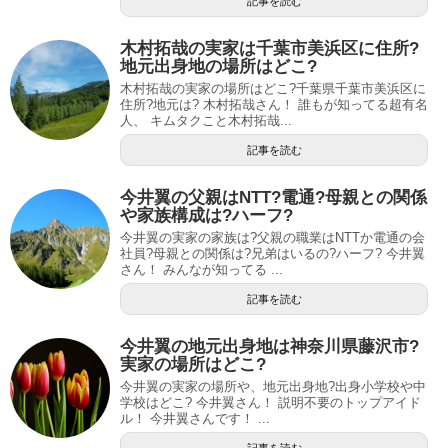
記事を読む
木村拓哉の実家は千葉市美浜区に住所?
地元出身地の場所はどこ?
木村拓哉の実家の場所はどこ?千葉県千葉市美浜区に
住所?地元は? 木村拓哉さん！ 誰もが知ってる超有名
人、 キムタクこと木村拓哉...
記事を読む
今井翼の父親はNTT?電通?母親との関係
や家族構成は?ハーフ?
今井翼の実家の家族は?父親の職業はNTTか電通の会
社員?母親との関係は?兄弟はいるの?ハーフ? 今井翼
さん！ みんなが知ってる ...
記事を読む
今井翼の地元出身地は神奈川県藤沢市?
実家の場所はどこ?
今井翼の実家の場所や、地元出身地?出身小学校や中
学校はどこ? 今井翼さん！ 説明不要のトップアイド
ル！ 今井翼さんです！ ...
記事を読む