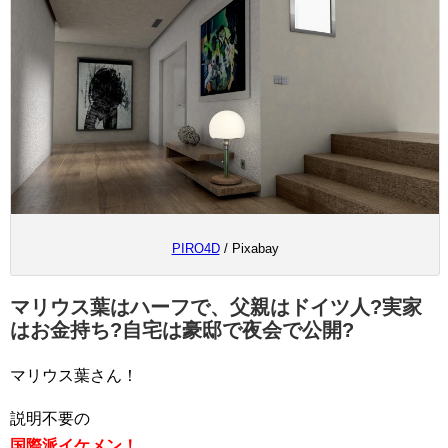
PIRO4D
/ Pixabay
マリウス葉はハーフで、父親はドイツ人?実家
はお金持ち?自宅は豪邸で夜会で公開?
マリウス葉さん！
説明不要の
国際派イケメン！