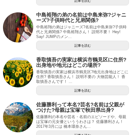
記事を読む
中島裕翔の弟の名前は中島来弥?ジャニ
ーズ?子供時代と兄弟関係?
中島裕翔の弟はジャニーズ?名前は中島来弥?子供時
代と兄弟関係? 中島裕翔さん！ 説明不要！ Hey!
Say! JUMPのメン...
記事を読む
香取慎吾の実家は横浜市鶴見区に住所?
出身地や地元はどこの場所?
香取慎吾の実家は横浜市鶴見区?地元出身地はどこに
住所? 香取慎吾さん！ 説明不要の 大物芸能人！ 香
取慎吾さんです！ ...
記事を読む
佐藤勝利って本名?芸名?名前は父親が
つけた?母親は宝塚で秋田県出身?
佐藤勝利の本名や芸名・名前のエピソードや、母親
は宝塚の元女優といううわさは？ 佐藤勝利さん！
2017年3月には 橋本環奈さん...