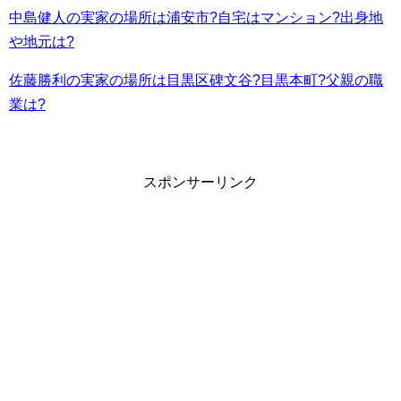
中島健人の実家の場所は浦安市?自宅はマンション?出身地
や地元は?
佐藤勝利の実家の場所は目黒区碑文谷?目黒本町?父親の職
業は?
スポンサーリンク