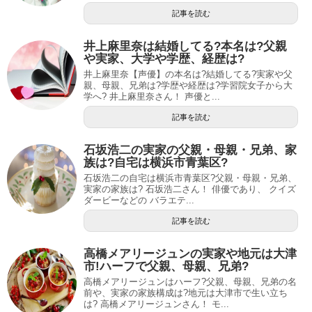
記事を読む
井上麻里奈は結婚してる?本名は?父親
や実家、大学や学歴、経歴は?
井上麻里奈【声優】の本名は?結婚してる?実家や父
親、母親、兄弟は?学歴や経歴は?学習院女子から大
学へ? 井上麻里奈さん！ 声優と...
記事を読む
石坂浩二の実家の父親・母親・兄弟、家
族は?自宅は横浜市青葉区?
石坂浩二の自宅は横浜市青葉区?父親・母親・兄弟、
実家の家族は? 石坂浩二さん！ 俳優であり、 クイズ
ダービーなどの バラエテ...
記事を読む
高橋メアリージュンの実家や地元は大津
市!ハーフで父親、母親、兄弟?
高橋メアリージュンはハーフ?父親、母親、兄弟の名
前や、実家の家族構成は?地元は大津市で生い立ち
は? 高橋メアリージュンさん！ モ...