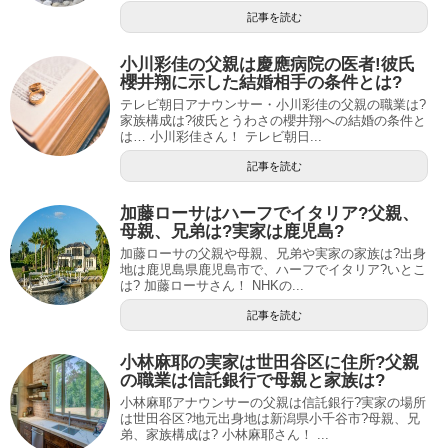
記事を読む
小川彩佳の父親は慶應病院の医者!彼氏
櫻井翔に示した結婚相手の条件とは?
テレビ朝日アナウンサー・小川彩佳の父親の職業は?
家族構成は?彼氏とうわさの櫻井翔への結婚の条件と
は… 小川彩佳さん！ テレビ朝日...
記事を読む
加藤ローサはハーフでイタリア?父親、
母親、兄弟は?実家は鹿児島?
加藤ローサの父親や母親、兄弟や実家の家族は?出身
地は鹿児島県鹿児島市で、ハーフでイタリア?いとこ
は? 加藤ローサさん！ NHKの...
記事を読む
小林麻耶の実家は世田谷区に住所?父親
の職業は信託銀行で母親と家族は?
小林麻耶アナウンサーの父親は信託銀行?実家の場所
は世田谷区?地元出身地は新潟県小千谷市?母親、兄
弟、家族構成は? 小林麻耶さん！ ...