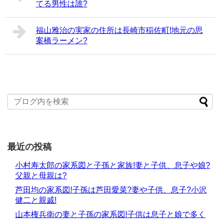
てる男性は誰?
福山雅治の実家の住所は長崎市稲佐町!地元の思
案橋ラーメン?
最近の投稿
小村寿太郎の家系図と子孫と家族!妻と子供、息子や娘?
父親と母親は?
芦田均の家系図!子孫は芦田愛菜?妻や子供、息子?小沢
健二と親戚!
山本権兵衛の妻と子孫の家系図!子供は息子と娘で多く