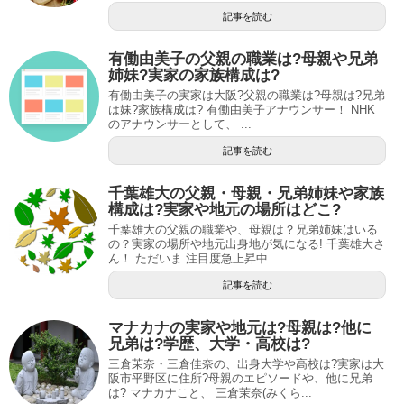
記事を読む
有働由美子の父親の職業は?母親や兄弟
姉妹?実家の家族構成は?
有働由美子の実家は大阪?父親の職業は?母親は?兄弟
は妹?家族構成は? 有働由美子アナウンサー！ NHK
のアナウンサーとして、 ...
記事を読む
千葉雄大の父親・母親・兄弟姉妹や家族
構成は?実家や地元の場所はどこ?
千葉雄大の父親の職業や、母親は？兄弟姉妹はいる
の？実家の場所や地元出身地が気になる! 千葉雄大さ
ん！ ただいま 注目度急上昇中...
記事を読む
マナカナの実家や地元は?母親は?他に
兄弟は?学歴、大学・高校は?
三倉茉奈・三倉佳奈の、出身大学や高校は?実家は大
阪市平野区に住所?母親のエピソードや、他に兄弟
は? マナカナこと、 三倉茉奈(みくら...