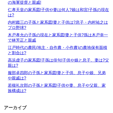
の海軍提督と親戚!
仁孝天皇の家系図!子供や妻は何人?娘は和宮!子孫の現在
は?
内村鑑三の子孫と家系図!妻と子供は?息子・内村祐之は
プロ野球?
木戸孝允の子孫の現在と家系図!妻と子供?孫は木戸幸一
で林芳正と親戚
江戸時代の農民(地主・自作農・小作農)の農地保有面積
と割合は?
高浜虚子の家系図!子孫は俳句!子供や娘と息子、妻は?父
親は?
服部卓四郎の子孫と家系図!妻と子供、息子や娘、兄弟
や親戚は?
若槻礼次郎の子孫と家系図!子供や妻、息子や父親、家
族構成は?
アーカイブ