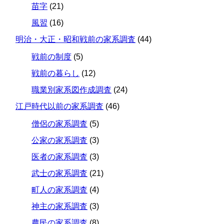
苗字
(21)
風習
(16)
明治・大正・昭和戦前の家系調査
(44)
戦前の制度
(5)
戦前の暮らし
(12)
職業別家系図作成調査
(24)
江戸時代以前の家系調査
(46)
僧侶の家系調査
(5)
公家の家系調査
(3)
医者の家系調査
(3)
武士の家系調査
(21)
町人の家系調査
(4)
神主の家系調査
(3)
農民の家系調査
(8)