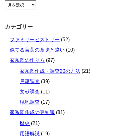
カテゴリー
ファミリーヒストリー
(52)
似てる言葉の意味と違い
(10)
家系図の作り方
(97)
家系図作成・調査20の方法
(21)
戸籍調査
(39)
文献調査
(11)
現地調査
(17)
家系図作成の豆知識
(81)
歴史
(21)
用語解説
(19)