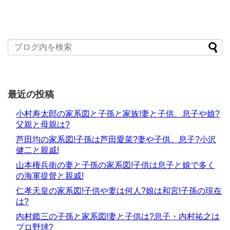
最近の投稿
小村寿太郎の家系図と子孫と家族!妻と子供、息子や娘?
父親と母親は?
芦田均の家系図!子孫は芦田愛菜?妻や子供、息子?小沢
健二と親戚!
山本権兵衛の妻と子孫の家系図!子供は息子と娘で多く
の海軍提督と親戚!
仁孝天皇の家系図!子供や妻は何人?娘は和宮!子孫の現在
は?
内村鑑三の子孫と家系図!妻と子供は?息子・内村祐之は
プロ野球?