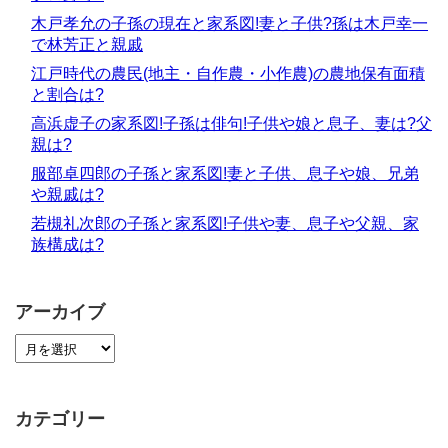
木戸孝允の子孫の現在と家系図!妻と子供?孫は木戸幸一
で林芳正と親戚
江戸時代の農民(地主・自作農・小作農)の農地保有面積
と割合は?
高浜虚子の家系図!子孫は俳句!子供や娘と息子、妻は?父
親は?
服部卓四郎の子孫と家系図!妻と子供、息子や娘、兄弟
や親戚は?
若槻礼次郎の子孫と家系図!子供や妻、息子や父親、家
族構成は?
アーカイブ
カテゴリー