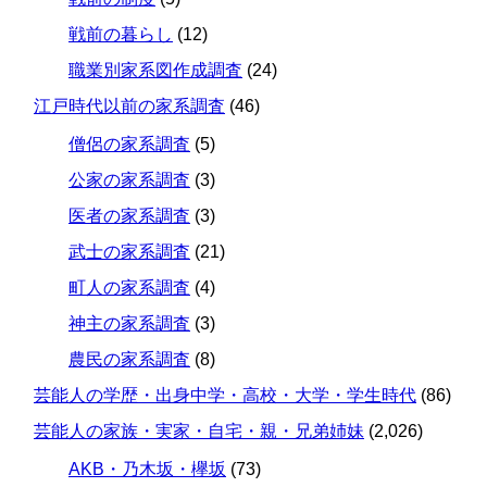
戦前の暮らし
(12)
職業別家系図作成調査
(24)
江戸時代以前の家系調査
(46)
僧侶の家系調査
(5)
公家の家系調査
(3)
医者の家系調査
(3)
武士の家系調査
(21)
町人の家系調査
(4)
神主の家系調査
(3)
農民の家系調査
(8)
芸能人の学歴・出身中学・高校・大学・学生時代
(86)
芸能人の家族・実家・自宅・親・兄弟姉妹
(2,026)
AKB・乃木坂・欅坂
(73)