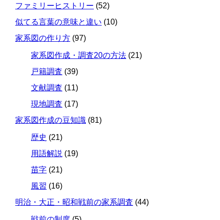
ファミリーヒストリー
(52)
似てる言葉の意味と違い
(10)
家系図の作り方
(97)
家系図作成・調査20の方法
(21)
戸籍調査
(39)
文献調査
(11)
現地調査
(17)
家系図作成の豆知識
(81)
歴史
(21)
用語解説
(19)
苗字
(21)
風習
(16)
明治・大正・昭和戦前の家系調査
(44)
戦前の制度
(5)