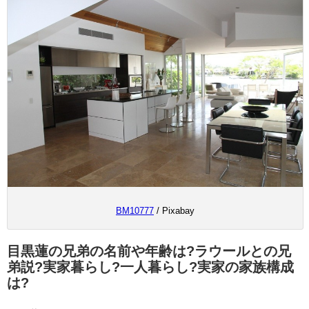
BM10777
/ Pixabay
目黒蓮の兄弟の名前や年齢は?ラウールとの兄
弟説?実家暮らし?一人暮らし?実家の家族構成
は?