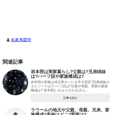
名家系図堂
関連記事
岩本照は実家暮らし?父親は?兄弟姉妹
は?ハーフ説や家族構成は?
岩本照の実家は埼玉県さいたま市大宮区?兄弟姉妹の
エピソードは?ハーフ説は?父親や母親、実家の家族
構成は? 岩本照(いわもとひかる)さん...
記事を読む
ラウールの地元や父親、母親、兄弟、家
族構成?高校はどこ?実家は?