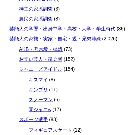
神主の家系調査
(3)
農民の家系調査
(8)
芸能人の学歴・出身中学・高校・大学・学生時代
(86)
芸能人の家族・実家・自宅・親・兄弟姉妹
(2,026)
AKB・乃木坂・欅坂
(73)
お笑い芸人・司会者
(152)
ジャニーズアイドル
(154)
キスマイ
(8)
キンプリ
(11)
スノーマン
(6)
関ジャニ∞
(17)
スポーツ選手
(83)
フィギュアスケート
(12)