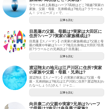
ラウール村上真都はハーフ?高校はどこ?堀越?実家の
家族、父親・母親・兄弟構成は?地元は? ラウールさ
ん！ ジャニーズｊｒで、 ...
記事を読む
目黒蓮の父親、母親は?実家は大田区に
住所?ハーフ?実家の家族構成は?
目黒蓮【スノーマン】の実家の家族構成は?父親と母
親の職業や年齢は?ハーフ?地元出身地は大田区?目黒
区?ラウールとの兄弟説は? 目黒蓮(...
記事を読む
渡辺翔太の地元は江戸川区に住所?実家
の家族や父親・母親・兄弟は?
渡辺翔太【スノーマン】の実家の家族は?父親・母
親・兄弟姉妹は?地元は江戸川区に住所? 渡辺翔太(わ
たなべしょうた)さん！ ジャニ...
記事を読む
向井康二の父親や実家?兄弟は?ハーフ
で母親は?地元は奈良県で家族?