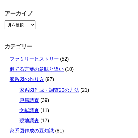
アーカイブ
カテゴリー
ファミリーヒストリー
(52)
似てる言葉の意味と違い
(10)
家系図の作り方
(97)
家系図作成・調査20の方法
(21)
戸籍調査
(39)
文献調査
(11)
現地調査
(17)
家系図作成の豆知識
(81)