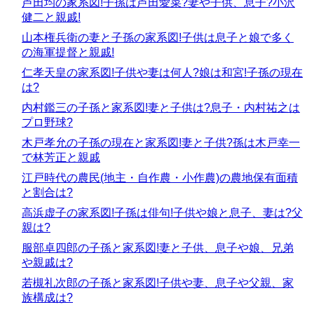
芦田均の家系図!子孫は芦田愛菜?妻や子供、息子?小沢
健二と親戚!
山本権兵衛の妻と子孫の家系図!子供は息子と娘で多く
の海軍提督と親戚!
仁孝天皇の家系図!子供や妻は何人?娘は和宮!子孫の現在
は?
内村鑑三の子孫と家系図!妻と子供は?息子・内村祐之は
プロ野球?
木戸孝允の子孫の現在と家系図!妻と子供?孫は木戸幸一
で林芳正と親戚
江戸時代の農民(地主・自作農・小作農)の農地保有面積
と割合は?
高浜虚子の家系図!子孫は俳句!子供や娘と息子、妻は?父
親は?
服部卓四郎の子孫と家系図!妻と子供、息子や娘、兄弟
や親戚は?
若槻礼次郎の子孫と家系図!子供や妻、息子や父親、家
族構成は?