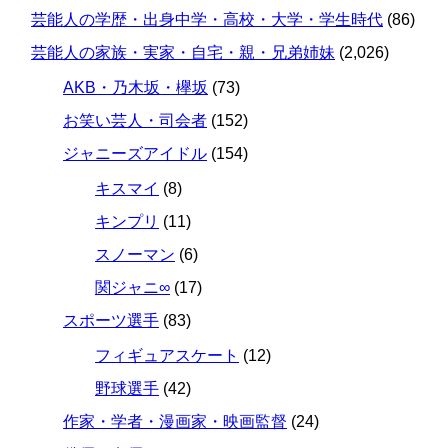
芸能人の学歴・出身中学・高校・大学・学生時代
(86)
芸能人の家族・実家・自宅・親・兄弟姉妹
(2,026)
AKB・乃木坂・欅坂
(73)
お笑い芸人・司会者
(152)
ジャニーズアイドル
(154)
キスマイ
(8)
キンプリ
(11)
スノーマン
(6)
関ジャニ∞
(17)
スポーツ選手
(83)
フィギュアスケート
(12)
野球選手
(42)
作家・学者・漫画家・映画監督
(24)