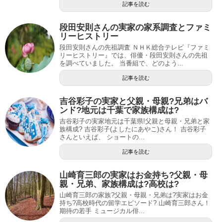
記事を読む
段田安則さんの実家の家系調査とファミ
リーヒストリー
段田安則さんの先祖調査 ＮＨＫ総合テレビ『ファミ
リーヒストリー』では、俳優・段田安則さんの先祖
を調べていました。 当番組で、どのよう...
記事を読む
吉谷彩子の実家と父親・母親?兄弟はバ
ンド?地元は千葉で家族構成は?
吉谷彩子の実家地元は千葉県!父親と母親・兄弟と家
族構成? 吉谷彩子(よしたにあやこ)さん！ 吉谷彩子
さんといえば、 ショートの...
記事を読む
山崎育三郎の実家はお金持ち?父親・母
親・兄弟、家族構成は?高校は?
山崎育三郎の家族?父親・母親・兄弟は?実家はお金
持ち?高校時代の留学エピソード? 山崎育三郎さん！
期待の若手 ミュージカル俳...