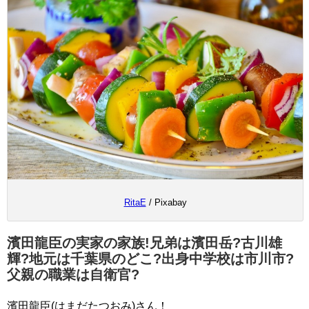
RitaE
/ Pixabay
濱田龍臣の実家の家族!兄弟は濱田岳?古川雄
輝?地元は千葉県のどこ?出身中学校は市川市?
父親の職業は自衛官?
濱田龍臣(はまだたつおみ)さん！