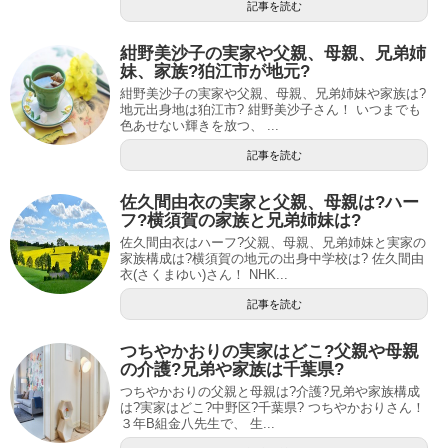
記事を読む
紺野美沙子の実家や父親、母親、兄弟姉
妹、家族?狛江市が地元?
紺野美沙子の実家や父親、母親、兄弟姉妹や家族は?
地元出身地は狛江市? 紺野美沙子さん！ いつまでも
色あせない輝きを放つ、 ...
記事を読む
佐久間由衣の実家と父親、母親は?ハー
フ?横須賀の家族と兄弟姉妹は?
佐久間由衣はハーフ?父親、母親、兄弟姉妹と実家の
家族構成は?横須賀の地元の出身中学校は? 佐久間由
衣(さくまゆい)さん！ NHK...
記事を読む
つちやかおりの実家はどこ?父親や母親
の介護?兄弟や家族は千葉県?
つちやかおりの父親と母親は?介護?兄弟や家族構成
は?実家はどこ?中野区?千葉県? つちやかおりさん！
３年B組金八先生で、 生...