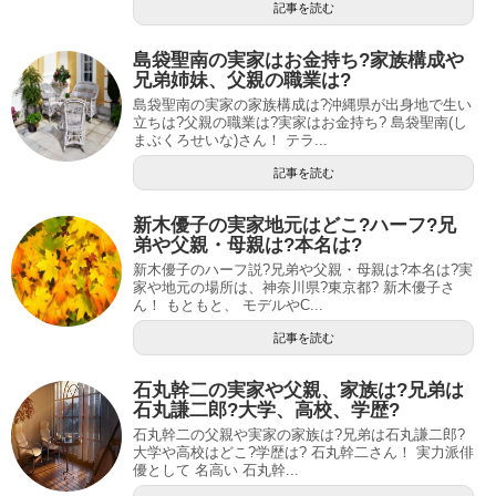
記事を読む
島袋聖南の実家はお金持ち?家族構成や
兄弟姉妹、父親の職業は?
島袋聖南の実家の家族構成は?沖縄県が出身地で生い
立ちは?父親の職業は?実家はお金持ち? 島袋聖南(し
まぶくろせいな)さん！ テラ...
記事を読む
新木優子の実家地元はどこ?ハーフ?兄
弟や父親・母親は?本名は?
新木優子のハーフ説?兄弟や父親・母親は?本名は?実
家や地元の場所は、神奈川県?東京都? 新木優子さ
ん！ もともと、 モデルやC...
記事を読む
石丸幹二の実家や父親、家族は?兄弟は
石丸謙二郎?大学、高校、学歴?
石丸幹二の父親や実家の家族は?兄弟は石丸謙二郎?
大学や高校はどこ?学歴は? 石丸幹二さん！ 実力派俳
優として 名高い 石丸幹...