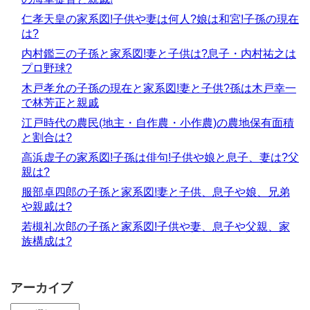
仁孝天皇の家系図!子供や妻は何人?娘は和宮!子孫の現在
は?
内村鑑三の子孫と家系図!妻と子供は?息子・内村祐之は
プロ野球?
木戸孝允の子孫の現在と家系図!妻と子供?孫は木戸幸一
で林芳正と親戚
江戸時代の農民(地主・自作農・小作農)の農地保有面積
と割合は?
高浜虚子の家系図!子孫は俳句!子供や娘と息子、妻は?父
親は?
服部卓四郎の子孫と家系図!妻と子供、息子や娘、兄弟
や親戚は?
若槻礼次郎の子孫と家系図!子供や妻、息子や父親、家
族構成は?
アーカイブ