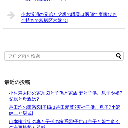
小木博明の兄弟と父親の職業は医師で実家はお
金持ちで板橋区常盤台!
最近の投稿
小村寿太郎の家系図と子孫と家族!妻と子供、息子や娘?
父親と母親は?
芦田均の家系図!子孫は芦田愛菜?妻や子供、息子?小沢
健二と親戚!
山本権兵衛の妻と子孫の家系図!子供は息子と娘で多く
の海軍提督と親戚!