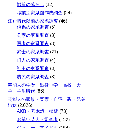
戦前の暮らし
(12)
職業別家系図作成調査
(24)
江戸時代以前の家系調査
(46)
僧侶の家系調査
(5)
公家の家系調査
(3)
医者の家系調査
(3)
武士の家系調査
(21)
町人の家系調査
(4)
神主の家系調査
(3)
農民の家系調査
(8)
芸能人の学歴・出身中学・高校・大
学・学生時代
(86)
芸能人の家族・実家・自宅・親・兄弟
姉妹
(2,026)
AKB・乃木坂・欅坂
(73)
お笑い芸人・司会者
(152)
ジャニーズアイドル
(154)