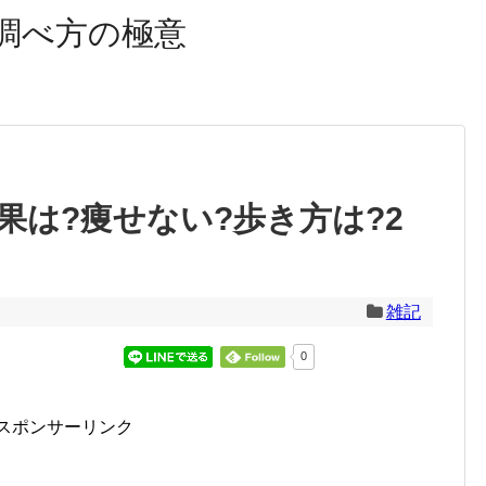
調べ方の極意
果は?痩せない?歩き方は?2
雑記
0
スポンサーリンク