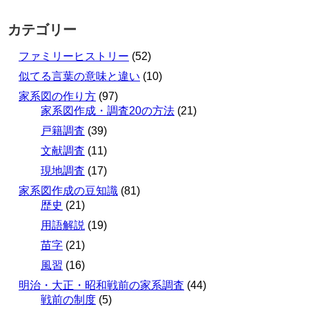
カテゴリー
ファミリーヒストリー
(52)
似てる言葉の意味と違い
(10)
家系図の作り方
(97)
家系図作成・調査20の方法
(21)
戸籍調査
(39)
文献調査
(11)
現地調査
(17)
家系図作成の豆知識
(81)
歴史
(21)
用語解説
(19)
苗字
(21)
風習
(16)
明治・大正・昭和戦前の家系調査
(44)
戦前の制度
(5)