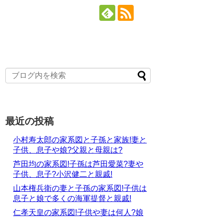
最近の投稿
小村寿太郎の家系図と子孫と家族!妻と
子供、息子や娘?父親と母親は?
芦田均の家系図!子孫は芦田愛菜?妻や
子供、息子?小沢健二と親戚!
山本権兵衛の妻と子孫の家系図!子供は
息子と娘で多くの海軍提督と親戚!
仁孝天皇の家系図!子供や妻は何人?娘