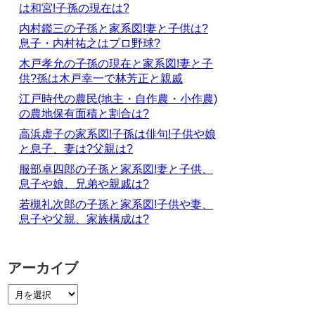
は和宮!子孫の現在は?
内村鑑三の子孫と家系図!妻と子供は?
息子・内村祐之はプロ野球?
木戸孝允の子孫の現在と家系図!妻と子
供?孫は木戸幸一で林芳正と親戚
江戸時代の農民(地主・自作農・小作農)
の農地保有面積と割合は?
高浜虚子の家系図!子孫は俳句!子供や娘
と息子、妻は?父親は?
服部卓四郎の子孫と家系図!妻と子供、
息子や娘、兄弟や親戚は?
若槻礼次郎の子孫と家系図!子供や妻、
息子や父親、家族構成は?
アーカイブ