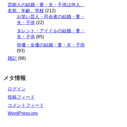
芸能人の結婚・妻・夫・子供は何人、
名前、年齢、学校
(212)
お笑い芸人・司会者の結婚・妻・
夫・子供
(22)
タレント・アイドルの結婚・妻・
夫・子供
(85)
俳優・女優の結婚・妻・夫・子供
(93)
雑記
(98)
メタ情報
ログイン
投稿フィード
コメントフィード
WordPress.org