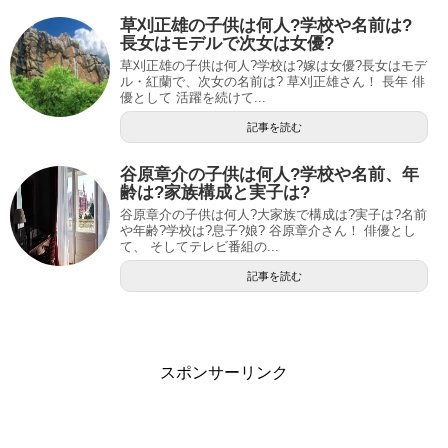
草刈正雄の子供は何人?学校や名前は?
長女はモデルで次女は女優?
草刈正雄の子供は何人?学校は?嫁は女優?長女はモデ
ル・紅蘭で、次女の名前は? 草刈正雄さん！ 長年 俳
優として 活躍を続けて...
記事を読む
谷原章介の子供は何人?学校や名前、年
齢は?家族構成と実子は?
谷原章介の子供は何人?大家族で構成は?実子は?名前
や年齢?学校は?息子?娘? 谷原章介さん！ 俳優とし
て、 そしてテレビ番組の...
記事を読む
スポンサーリンク