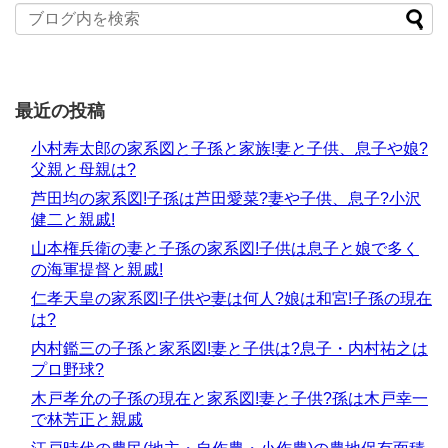
最近の投稿
小村寿太郎の家系図と子孫と家族!妻と子供、息子や娘?
父親と母親は?
芦田均の家系図!子孫は芦田愛菜?妻や子供、息子?小沢
健二と親戚!
山本権兵衛の妻と子孫の家系図!子供は息子と娘で多く
の海軍提督と親戚!
仁孝天皇の家系図!子供や妻は何人?娘は和宮!子孫の現在
は?
内村鑑三の子孫と家系図!妻と子供は?息子・内村祐之は
プロ野球?
木戸孝允の子孫の現在と家系図!妻と子供?孫は木戸幸一
で林芳正と親戚