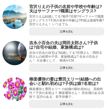
宮沢りえの子供の名前や学校や年齢は?
夫はサーファー?職業はサングラス?
宮沢りえは結婚してる?相手?旦那?サーファーで職業
はサングラス?子供の名前や年齢は?学校は成城学園?
宮沢りえさん！ いつまでも...
記事を読む
吉永小百合の夫は岡田太郎さん?子供
は?自宅や結婚、家族構成は?
吉永小百合の自宅は?結婚してる?旦那さん・岡田太
郎さんの経歴や子供、家族構成は? 吉永小百合さ
ん！ 大女優として、 映画やCM...
記事を読む
柳楽優弥の妻は豊田エリー!結婚への出
会いと馴れ初めは?子供は娘?名前は?
柳楽優弥と豊田エリー の結婚の馴れ初めは、高校時
代？子供の名前は？ 柳楽優弥さん！ 存在感のある演
技で 定評のある、若手俳優で...
記事を読む