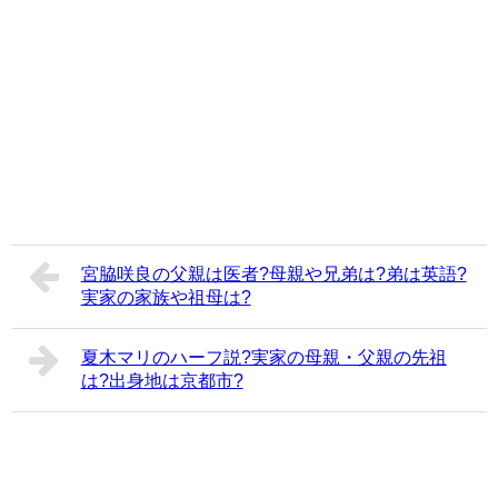
宮脇咲良の父親は医者?母親や兄弟は?弟は英語?
実家の家族や祖母は?
夏木マリのハーフ説?実家の母親・父親の先祖
は?出身地は京都市?