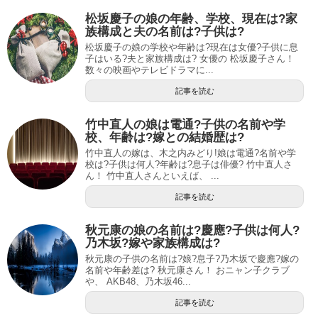
松坂慶子の娘の年齢、学校、現在は?家
族構成と夫の名前は?子供は?
松坂慶子の娘の学校や年齢は?現在は女優?子供に息
子はいる?夫と家族構成は? 女優の 松坂慶子さん！
数々の映画やテレビドラマに...
記事を読む
竹中直人の娘は電通?子供の名前や学
校、年齢は?嫁との結婚歴は?
竹中直人の嫁は、木之内みどり!娘は電通?名前や学
校は?子供は何人?年齢は?息子は俳優? 竹中直人さ
ん！ 竹中直人さんといえば、 ...
記事を読む
秋元康の娘の名前は?慶應?子供は何人?
乃木坂?嫁や家族構成は?
秋元康の子供の名前は?娘?息子?乃木坂で慶應?嫁の
名前や年齢差は? 秋元康さん！ おニャン子クラブ
や、 AKB48、乃木坂46...
記事を読む