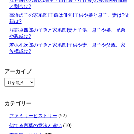
江戸時代の農民(地主・自作農・小作農)の農地保有面積
と割合は?
高浜虚子の家系図!子孫は俳句!子供や娘と息子、妻は?父
親は?
服部卓四郎の子孫と家系図!妻と子供、息子や娘、兄弟
や親戚は?
若槻礼次郎の子孫と家系図!子供や妻、息子や父親、家
族構成は?
アーカイブ
カテゴリー
ファミリーヒストリー
(52)
似てる言葉の意味と違い
(10)