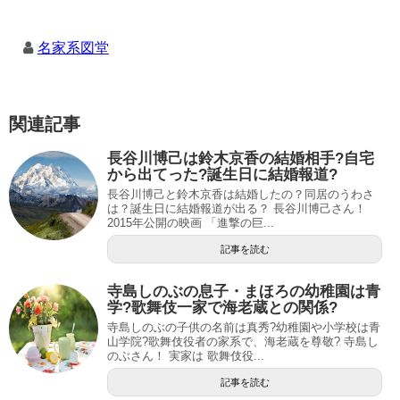
名家系図堂
関連記事
長谷川博己は鈴木京香の結婚相手?自宅
から出てった?誕生日に結婚報道?
長谷川博己と鈴木京香は結婚したの？同居のうわさ
は？誕生日に結婚報道が出る？ 長谷川博己さん！
2015年公開の映画 「進撃の巨...
記事を読む
寺島しのぶの息子・まほろの幼稚園は青
学?歌舞伎一家で海老蔵との関係?
寺島しのぶの子供の名前は真秀?幼稚園や小学校は青
山学院?歌舞伎役者の家系で、海老蔵を尊敬? 寺島し
のぶさん！ 実家は 歌舞伎役...
記事を読む