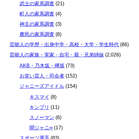
武士の家系調査
(21)
町人の家系調査
(4)
神主の家系調査
(3)
農民の家系調査
(8)
芸能人の学歴・出身中学・高校・大学・学生時代
(86)
芸能人の家族・実家・自宅・親・兄弟姉妹
(2,026)
AKB・乃木坂・欅坂
(73)
お笑い芸人・司会者
(152)
ジャニーズアイドル
(154)
キスマイ
(8)
キンプリ
(11)
スノーマン
(6)
関ジャニ∞
(17)
スポーツ選手
(83)