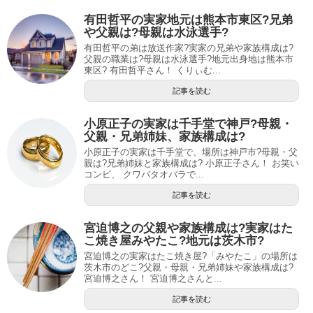
有田哲平の実家地元は熊本市東区?兄弟
や父親は?母親は水泳選手?
有田哲平の弟は放送作家?実家の兄弟や家族構成は?
父親の職業は?母親は水泳選手?地元出身地は熊本市
東区? 有田哲平さん！ くりぃむ...
記事を読む
小原正子の実家は千手堂で神戸?母親・
父親・兄弟姉妹、家族構成は?
小原正子の実家は千手堂で、場所は神戸市?母親・父
親は?兄弟姉妹と家族構成は? 小原正子さん！ お笑い
コンビ、 クワバタオバラで...
記事を読む
宮迫博之の父親や家族構成は?実家はた
こ焼き屋みやたこ?地元は茨木市?
宮迫博之の実家はたこ焼き屋?「みやたこ」の場所は
茨木市のどこ?父親・母親・兄弟姉妹や家族構成は?
宮迫博之さん！ 宮迫博之さんと...
記事を読む