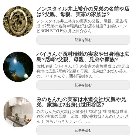
ノンスタイル井上裕介の兄弟の名前や店
は?父親、母親、実家の家族は?
ノンスタイル井上裕介の実家の父親、母親、家族構
成は?兄弟の名前や職業は?お店を経営? お笑いコン
ビNON STYLEの 井上裕介さん...
記事を読む
バイきんぐ西村瑞樹の実家や出身地は広
島?尼崎?父親、母親、兄弟や家族?
西村瑞樹【バイきんぐ】の実家の家族構成は?地元出
身地は広島?尼崎?父親と母親、兄弟は? お笑い芸人
の、 バイきんぐ、西村瑞樹さん！ ...
記事を読む
みのもんたの実家は水道会社!父親や兄
弟、家族は?出身は世田谷区?
みのもんたの父親は水道会社?本名は?出身地は世田
谷区?実家の母親、兄弟、甥や家族は? みのもんたさ
ん！ おもいっきりテレビ、 ...
記事を読む