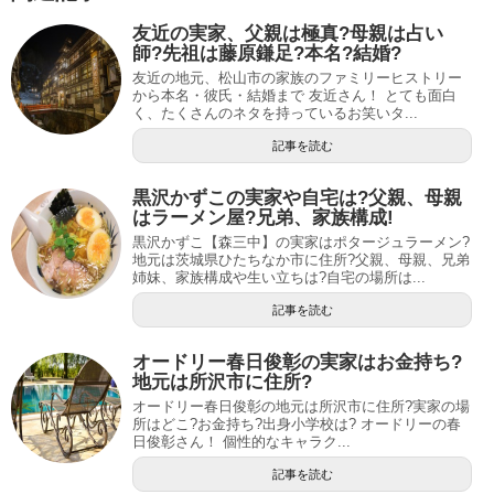
友近の実家、父親は極真?母親は占い
師?先祖は藤原鎌足?本名?結婚?
友近の地元、松山市の家族のファミリーヒストリー
から本名・彼氏・結婚まで 友近さん！ とても面白
く、たくさんのネタを持っているお笑いタ...
記事を読む
黒沢かずこの実家や自宅は?父親、母親
はラーメン屋?兄弟、家族構成!
黒沢かずこ【森三中】の実家はポタージュラーメン?
地元は茨城県ひたちなか市に住所?父親、母親、兄弟
姉妹、家族構成や生い立ちは?自宅の場所は...
記事を読む
オードリー春日俊彰の実家はお金持ち?
地元は所沢市に住所?
オードリー春日俊彰の地元は所沢市に住所?実家の場
所はどこ?お金持ち?出身小学校は? オードリーの春
日俊彰さん！ 個性的なキャラク...
記事を読む