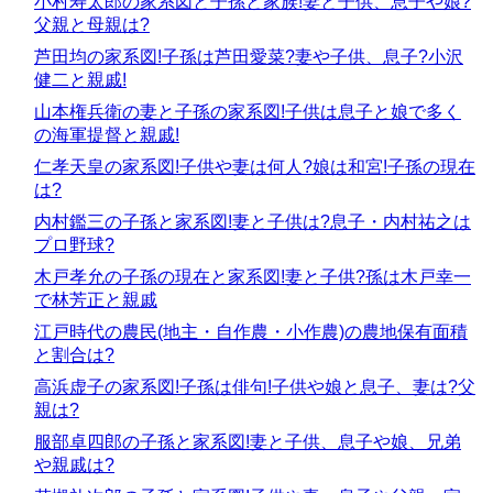
小村寿太郎の家系図と子孫と家族!妻と子供、息子や娘?
父親と母親は?
芦田均の家系図!子孫は芦田愛菜?妻や子供、息子?小沢
健二と親戚!
山本権兵衛の妻と子孫の家系図!子供は息子と娘で多く
の海軍提督と親戚!
仁孝天皇の家系図!子供や妻は何人?娘は和宮!子孫の現在
は?
内村鑑三の子孫と家系図!妻と子供は?息子・内村祐之は
プロ野球?
木戸孝允の子孫の現在と家系図!妻と子供?孫は木戸幸一
で林芳正と親戚
江戸時代の農民(地主・自作農・小作農)の農地保有面積
と割合は?
高浜虚子の家系図!子孫は俳句!子供や娘と息子、妻は?父
親は?
服部卓四郎の子孫と家系図!妻と子供、息子や娘、兄弟
や親戚は?