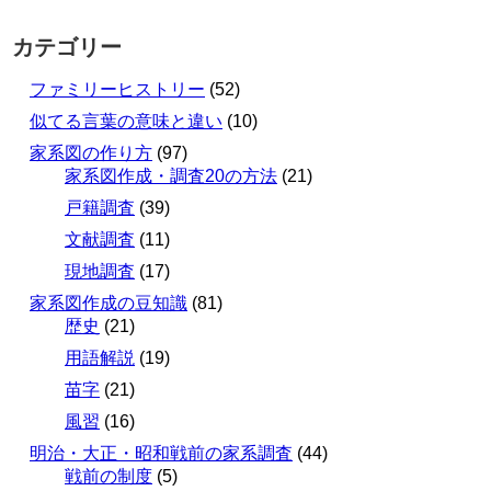
カテゴリー
ファミリーヒストリー
(52)
似てる言葉の意味と違い
(10)
家系図の作り方
(97)
家系図作成・調査20の方法
(21)
戸籍調査
(39)
文献調査
(11)
現地調査
(17)
家系図作成の豆知識
(81)
歴史
(21)
用語解説
(19)
苗字
(21)
風習
(16)
明治・大正・昭和戦前の家系調査
(44)
戦前の制度
(5)