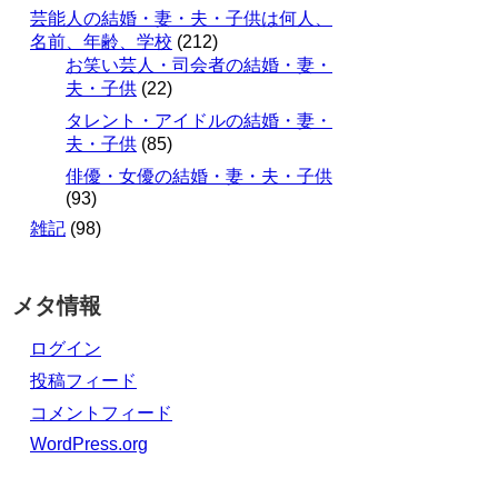
芸能人の結婚・妻・夫・子供は何人、
名前、年齢、学校
(212)
お笑い芸人・司会者の結婚・妻・
夫・子供
(22)
タレント・アイドルの結婚・妻・
夫・子供
(85)
俳優・女優の結婚・妻・夫・子供
(93)
雑記
(98)
メタ情報
ログイン
投稿フィード
コメントフィード
WordPress.org