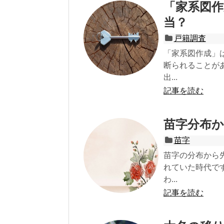
「家系図
当？
戸籍調査
「家系図作成」
断られることが
出...
記事を読む
苗字分布
苗字
苗字の分布から
れていた時代で
わ...
記事を読む