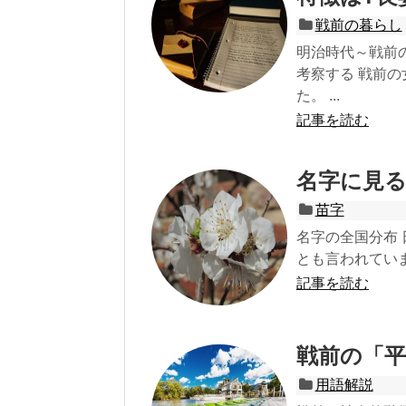
戦前の暮らし
明治時代～戦前
考察する 戦前
た。 ...
記事を読む
名字に見
苗字
名字の全国分布
とも言われていま
記事を読む
戦前の「
用語解説