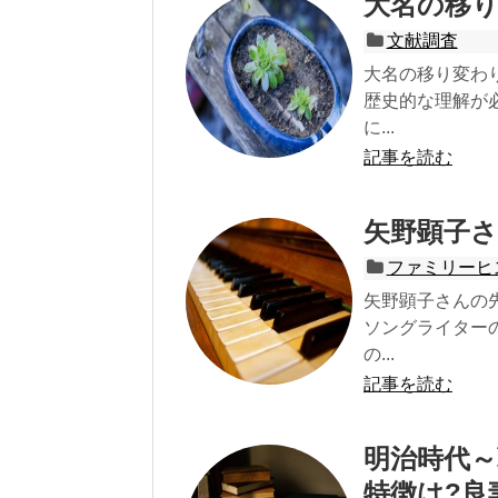
大名の移
文献調査
大名の移り変わ
歴史的な理解が
に...
記事を読む
矢野顕子
ファミリーヒ
矢野顕子さんの
ソングライター
の...
記事を読む
明治時代～
特徴は?良