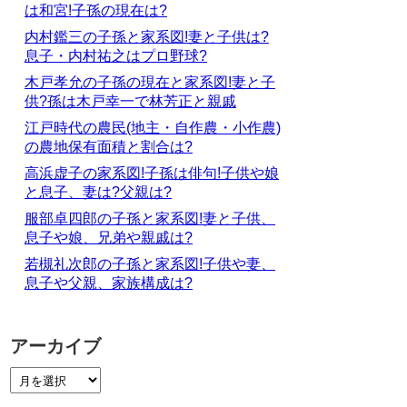
は和宮!子孫の現在は?
内村鑑三の子孫と家系図!妻と子供は?
息子・内村祐之はプロ野球?
木戸孝允の子孫の現在と家系図!妻と子
供?孫は木戸幸一で林芳正と親戚
江戸時代の農民(地主・自作農・小作農)
の農地保有面積と割合は?
高浜虚子の家系図!子孫は俳句!子供や娘
と息子、妻は?父親は?
服部卓四郎の子孫と家系図!妻と子供、
息子や娘、兄弟や親戚は?
若槻礼次郎の子孫と家系図!子供や妻、
息子や父親、家族構成は?
アーカイブ