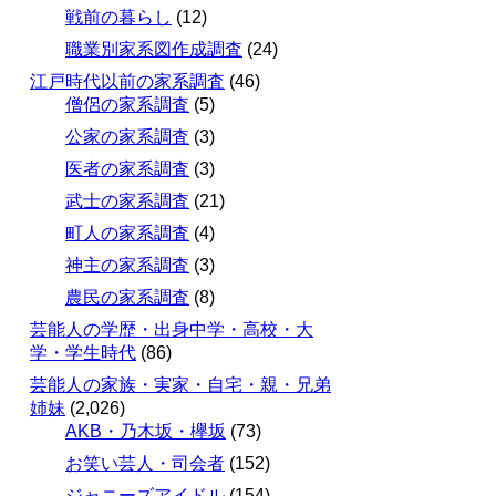
戦前の暮らし
(12)
職業別家系図作成調査
(24)
江戸時代以前の家系調査
(46)
僧侶の家系調査
(5)
公家の家系調査
(3)
医者の家系調査
(3)
武士の家系調査
(21)
町人の家系調査
(4)
神主の家系調査
(3)
農民の家系調査
(8)
芸能人の学歴・出身中学・高校・大
学・学生時代
(86)
芸能人の家族・実家・自宅・親・兄弟
姉妹
(2,026)
AKB・乃木坂・欅坂
(73)
お笑い芸人・司会者
(152)
ジャニーズアイドル
(154)