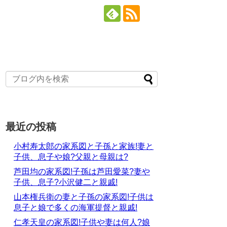
最近の投稿
小村寿太郎の家系図と子孫と家族!妻と
子供、息子や娘?父親と母親は?
芦田均の家系図!子孫は芦田愛菜?妻や
子供、息子?小沢健二と親戚!
山本権兵衛の妻と子孫の家系図!子供は
息子と娘で多くの海軍提督と親戚!
仁孝天皇の家系図!子供や妻は何人?娘