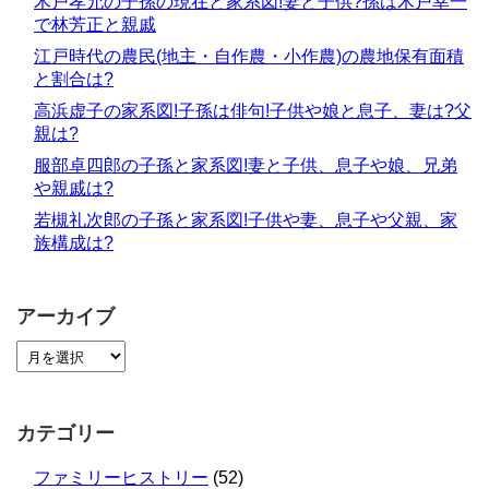
木戸孝允の子孫の現在と家系図!妻と子供?孫は木戸幸一
で林芳正と親戚
江戸時代の農民(地主・自作農・小作農)の農地保有面積
と割合は?
高浜虚子の家系図!子孫は俳句!子供や娘と息子、妻は?父
親は?
服部卓四郎の子孫と家系図!妻と子供、息子や娘、兄弟
や親戚は?
若槻礼次郎の子孫と家系図!子供や妻、息子や父親、家
族構成は?
アーカイブ
カテゴリー
ファミリーヒストリー
(52)