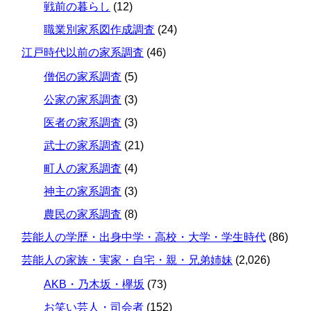
戦前の暮らし
(12)
職業別家系図作成調査
(24)
江戸時代以前の家系調査
(46)
僧侶の家系調査
(5)
公家の家系調査
(3)
医者の家系調査
(3)
武士の家系調査
(21)
町人の家系調査
(4)
神主の家系調査
(3)
農民の家系調査
(8)
芸能人の学歴・出身中学・高校・大学・学生時代
(86)
芸能人の家族・実家・自宅・親・兄弟姉妹
(2,026)
AKB・乃木坂・欅坂
(73)
お笑い芸人・司会者
(152)