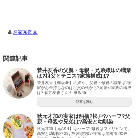
名家系図堂
関連記事
菅井友香の父親・母親・兄弟姉妹の職業
は?祖父とテニス?家族構成は?
菅井友香【欅坂46】の姉や、父親・母親の職業は?実
家がお金持ちなのは祖父の代から?兄弟や家族の構成
は? 菅井友香さん！ 欅坂46...
記事を読む
秋元才加の実家は船橋?松戸?ハーフ?父
親・母親や兄弟は?高安と幼馴染
秋元才加【元AKB】はハーフ?母親はフィリピンで、
高安と幼馴染?弟は放射線技師?実家は船橋市?松戸