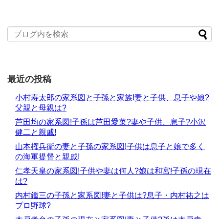
最近の投稿
小村寿太郎の家系図と子孫と家族!妻と子供、息子や娘?
父親と母親は?
芦田均の家系図!子孫は芦田愛菜?妻や子供、息子?小沢
健二と親戚!
山本権兵衛の妻と子孫の家系図!子供は息子と娘で多く
の海軍提督と親戚!
仁孝天皇の家系図!子供や妻は何人?娘は和宮!子孫の現在
は?
内村鑑三の子孫と家系図!妻と子供は?息子・内村祐之は
プロ野球?