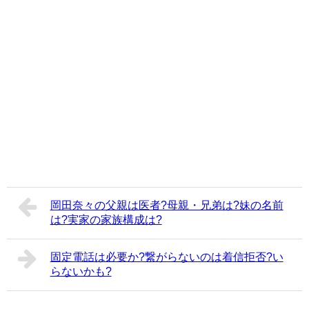
岡田奈々の父親は医者?母親・兄弟は?妹の名前
は?実家の家族構成は?
固定電話は必要か?繋がらないのは着信拒否?い
らないかも?