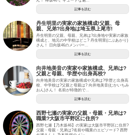
ん！ 欅坂46で キュートな魅...
記事を読む
丹生明里の実家の家族構成!父親、母
親、兄弟?出身地は埼玉県上尾市!
丹生明里の父親、母親、兄弟は?出身地や実家の家族
構成と、地元の中学校はどこ? 丹生明里(にぶあかり)
さん！ 日向坂46のメンバー...
記事を読む
向井地美音の実家や家族構成、兄弟は?
父親と母親、学歴や出身高校?
向井地美音の実家の家族構成や兄弟は?学歴と出身高
校、中学校は?父親と母親は? 向井地美音(むかいちみ
おん)さん！ 名前が特徴的で...
記事を読む
西野七瀬の実家の父親・母親・兄弟は?
職業?大阪市平野区に住所?
西野七瀬【乃木坂46】の実家は大阪市平野区に住所?
父親・母親・兄弟は?名前や職業のエピソード? 西野
七瀬さん！ 乃木坂46のメン...