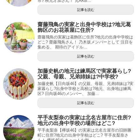
市? 秋元才加さん！ 元AKB...
記事を読む
齋藤飛鳥の実家と出身中学校は?地元葛
飾区のお花茶屋に住所?
齋藤飛鳥の実家は葛飾区に住所?地元の出身中学校は
どこ? 齋藤飛鳥さん！ 乃木坂メンバーとして 注目を
集める、 期待のアイドル...
記事を読む
加藤史帆の地元は練馬区で実家暮らし?
父親、母親、兄弟姉妹は?中学校?
加藤史帆【日向坂46】の父親、母親、兄弟姉妹は?実
家暮らし?出身中学校と高校は?地元、出身地は練馬
区? 日向坂46のメンバー、 加藤...
記事を読む
平手友梨奈の実家は北名古屋市に住所?
地元の出身中学校の場所はどこ?
平手友梨奈【欅坂46】の実家は北名古屋市の旧師勝
町に住所?地元の出身中学校はどこ? 平手友梨奈さ