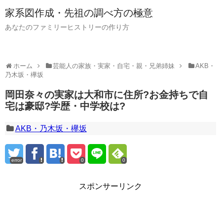
家系図作成・先祖の調べ方の極意
あなたのファミリーヒストリーの作り方
ホーム
芸能人の家族・実家・自宅・親・兄弟姉妹
AKB・
乃木坂・欅坂
岡田奈々の実家は大和市に住所?お金持ちで自
宅は豪邸?学歴・中学校は?
AKB・乃木坂・欅坂
error
0
0
スポンサーリンク